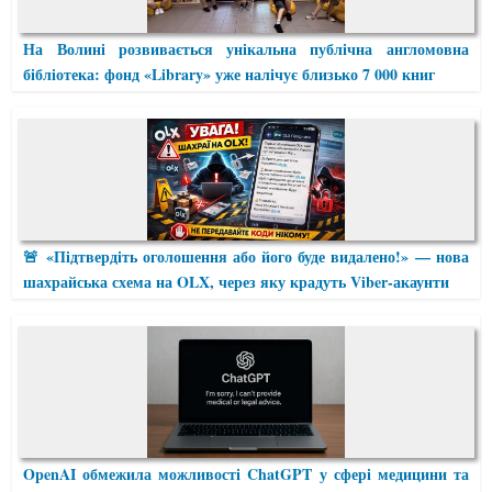
На Волині розвивається унікальна публічна англомовна
бібліотека: фонд «Library» уже налічує близько 7 000 книг
🚨 «Підтвердіть оголошення або його буде видалено!» — нова
шахрайська схема на OLX, через яку крадуть Viber-акаунти
OpenAI обмежила можливості ChatGPT у сфері медицини та