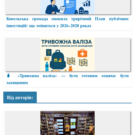
Ковельська громада оновила трирічний План публічних
інвестицій: що зміниться у 2026–2028 роках
🧳 «Тривожна валіза» — бути готовим означає бути
захищеним
Від авторів: