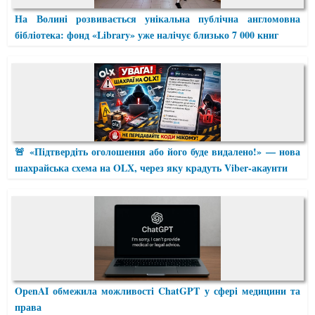
На Волині розвивається унікальна публічна англомовна
бібліотека: фонд «Library» уже налічує близько 7 000 книг
🚨 «Підтвердіть оголошення або його буде видалено!» — нова
шахрайська схема на OLX, через яку крадуть Viber-акаунти
OpenAI обмежила можливості ChatGPT у сфері медицини та
права