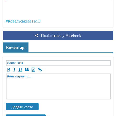
#КовельськеМТМО
Поділитися у Facebook
Коментарі