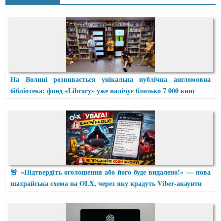
На Волині розвивається унікальна публічна англомовна
бібліотека: фонд «Library» уже налічує близько 7 000 книг
🚨 «Підтвердіть оголошення або його буде видалено!» — нова
шахрайська схема на OLX, через яку крадуть Viber-акаунти