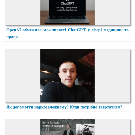
OpenAI обмежила можливості ChatGPT у сфері медицини та
права
Як допомогти наркозалежному? Куди потрібно звертатися?