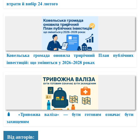
втрати й вибір 24 лютого
Ковельська громада оновила трирічний План публічних
інвестицій: що зміниться у 2026–2028 роках
🧳 «Тривожна валіза» — бути готовим означає бути
захищеним
Від авторів: