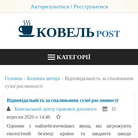
Авторизуватися / Реєструватися
КОВЕЛЬ
POST
КАТЕГОРІЇ
НОВИНИ
Головна
Колонка автора
Відповідальність за спалювання
БЛОГИ
сухої рослинності
КОНТАКТИ
Відповідальність за спалювання сухої рослинності
Ковельський центр правової допомоги
11
вересня 2020 о 14:46
Одними з найнебезпечніших явищ, які загрожують
екологічній безпеці країни та завдають шкоди