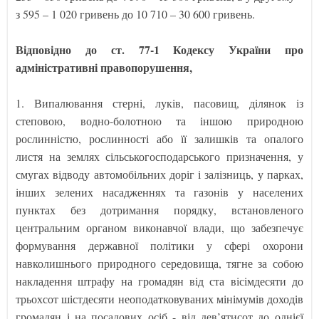
з 595 – 1 020 гривень до 10 710 – 30 600 гривень.
Відповідно до ст. 77-1 Кодексу України про
адміністративні правопорушення,
1. Випалювання стерні, луків, пасовищ, ділянок із
степовою, водно-болотною та іншою природною
рослинністю, рослинності або її залишків та опалого
листя на землях сільськогосподарського призначення, у
смугах відводу автомобільних доріг і залізниць, у парках,
інших зелених насадженнях та газонів у населених
пунктах без дотримання порядку, встановленого
центральним органом виконавчої влади, що забезпечує
формування державної політики у сфері охорони
навколишнього природного середовища, тягне за собою
накладення штрафу на громадян від ста вісімдесяти до
трьохсот шістдесяти неоподатковуваних мінімумів доходів
громадян і на посадових осіб - від дев’ятисот до однієї