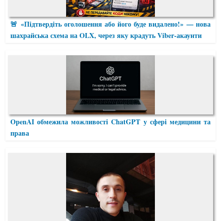
🚨 «Підтвердіть оголошення або його буде видалено!» — нова
шахрайська схема на OLX, через яку крадуть Viber-акаунти
OpenAI обмежила можливості ChatGPT у сфері медицини та
права