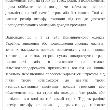
обмеженням волі на строк до трьох років, з позбавленням
права обіймати певні посади чи займатися певною
діяльністю на той самий строк або без такого. Тоді як
раніше розмір штрафу становив від ста до двохсот
неоподатковуваних мінімумів доходів громадян.
Відповідно до ч. 1 ст. 245 Кримінального кодексу
України, знищення або пошкодження лісових масивів,
зелених насаджень навколо населених пунктів, вздовж
залізниць, а також стерні, сухих дикоростучих трав,
рослинності або її залишків на землях
сільськогосподарського призначення вогнем чи іншим
загально небезпечним способом караються штрафом від
п’яти тисяч чотирьохсот до дев’яти тисяч
неоподатковуваних мінімумів доходів громадян або
обмеженням волі на строк від двох до п’яти років, або
позбавленням волі на той самий строк. Тоді як раніше
розмір штрафу становив від трьохсот до п’ятисот