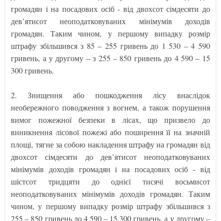
громадян і на посадових осіб - від двохсот сімдесяти до
дев’ятисот неоподатковуваних мінімумів доходів
громадян. Таким чином, у першому випадку розмір
штрафу збільшився з 85 – 255 гривень до 1 530 – 4 590
гривень, а у другому – з 255 – 850 гривень до 4 590 – 15
300 гривень.
2. Знищення або пошкодження лісу внаслідок
необережного поводження з вогнем, а також порушення
вимог пожежної безпеки в лісах, що призвело до
виникнення лісової пожежі або поширення її на значній
площі, тягне за собою накладення штрафу на громадян від
двохсот сімдесяти до дев’ятисот неоподатковуваних
мінімумів доходів громадян і на посадових осіб - від
шістсот тридцяти до однієї тисячі восьмисот
неоподатковуваних мінімумів доходів громадян. Таким
чином, у першому випадку розмір штрафу збільшився з
255 – 850 гривень до 4 590 – 15 300 гривень, а у другому –