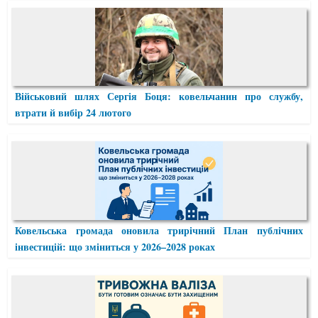
Військовий шлях Сергія Боця: ковельчанин про службу,
втрати й вибір 24 лютого
Ковельська громада оновила трирічний План публічних
інвестицій: що зміниться у 2026–2028 роках