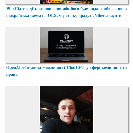
🚨 «Підтвердіть оголошення або його буде видалено!» — нова
шахрайська схема на OLX, через яку крадуть Viber-акаунти
OpenAI обмежила можливості ChatGPT у сфері медицини та
права