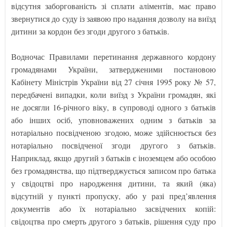
відсутня заборгованість зі сплати аліментів, має право
звернутися до суду із заявою про надання дозволу на виїзд
дитини за кордон без згоди другого з батьків.
Водночас Правилами перетинання державного кордону
громадянами України, затвердженими постановою
Кабінету Міністрів України від 27 січня 1995 року № 57,
передбачені випадки, коли виїзд з України громадян, які
не досягли 16-річного віку, в супроводі одного з батьків
або інших осіб, уповноважених одним з батьків за
нотаріально посвідченою згодою, може здійснюється без
нотаріально посвідченої згоди другого з батьків.
Наприклад, якщо другий з батьків є іноземцем або особою
без громадянства, що підтверджується записом про батька
у свідоцтві про народження дитини, та який (яка)
відсутній у пункті пропуску, або у разі пред’явлення
документів або їх нотаріально засвідчених копій:
свідоцтва про смерть другого з батьків, рішення суду про