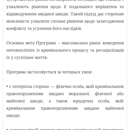
ухвалюють рішення щодо її подальшого вирішення та
відшкодування завданої шкоди. Такий підхід дає сторонам
можливість ухвалити спільне рішення щодо залагодження
конфлікту та усунення його наслідків.
Основна мета Програми – максимально раннє виведення
неповнолітніх із кримінального процесу та ресоціалізація
їх у суспільне життя.
Програма застосовується за чотирьох умов:
• є потерпіла сторона — фізична особа, якій кримінальним
правопорушенням завдано моральної, фізичної або
майнової шкоди, а також юридична особа, якій
кримінальним правопорушенням завдано майнової
шкоди;
• неповнолітній вперше вчинив кримінальний проступок