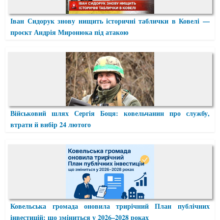
Іван Сидорук знову нищить історичні таблички в Ковелі —
проєкт Андрія Миронюка під атакою
Військовий шлях Сергія Боця: ковельчанин про службу,
втрати й вибір 24 лютого
Ковельська громада оновила трирічний План публічних
інвестицій: що зміниться у 2026–2028 роках