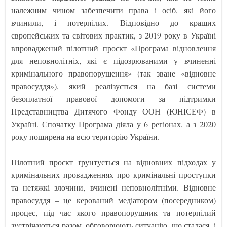
належним чином забезпечити права і осіб, які його
вчинили, і потерпілих. Відповідно до кращих
європейських та світових практик, з 2019 року в Україні
впроваджений пілотний проєкт «Програма відновлення
для неповнолітніх, які є підозрюваними у вчиненні
кримінального правопорушення» (так зване «відновне
правосуддя»), який реалізується на базі системи
безоплатної правової допомоги за підтримки
Представництва Дитячого Фонду ООН (ЮНІСЕФ) в
Україні. Спочатку Програма діяла у 6 регіонах, а з 2020
року поширена на всю територію України.
Пілотний проєкт ґрунтується на відновних підходах у
кримінальних провадженнях про кримінальні проступки
та нетяжкі злочини, вчинені неповнолітніми. Відновне
правосуддя – це керований медіатором (посередником)
процес, під час якого правопорушник та потерпілий
зустрічаються разом, обговорюють ситуацію, що сталася, і