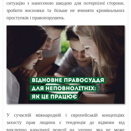
ситуацію з нанесеною шкодою для потерпілої сторони,
зробити висновки та більше не вчиняти кримінальних
проступків і правопорушень.
У сучасній міжнародній і європейській концепціях
захисту прав людини є тенденція до відмови від
виключно каральної реакції на злочин, яка не може