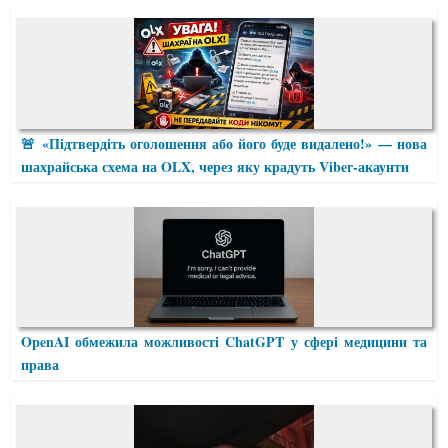
🚨 «Підтвердіть оголошення або його буде видалено!» — нова
шахрайська схема на OLX, через яку крадуть Viber-акаунти
OpenAI обмежила можливості ChatGPT у сфері медицини та
права