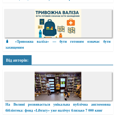
🧳 «Тривожна валіза» — бути готовим означає бути
захищеним
Від авторів:
На Волині розвивається унікальна публічна англомовна
бібліотека: фонд «Library» уже налічує близько 7 000 книг