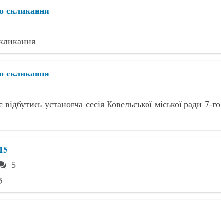
го скликання
скликання
го скликання
 відбутись установча сесія Ковельської міської ради 7-го
15
5
5