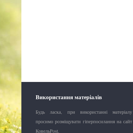
Використання матеріалів
Будь ласка, при використанні матеріалу
просимо розміщувати гіперпосилання на сайт
КовельPost.