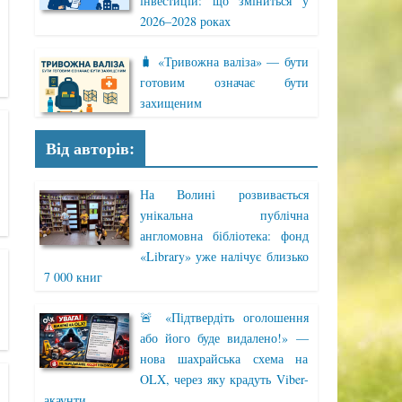
інвестицій: що зміниться у
2026–2028 роках
🧳 «Тривожна валіза» — бути
готовим означає бути
захищеним
Від авторів:
На Волині розвивається
унікальна публічна
англомовна бібліотека: фонд
«Library» уже налічує близько
7 000 книг
🚨 «Підтвердіть оголошення
або його буде видалено!» —
нова шахрайська схема на
OLX, через яку крадуть Viber-
акаунти