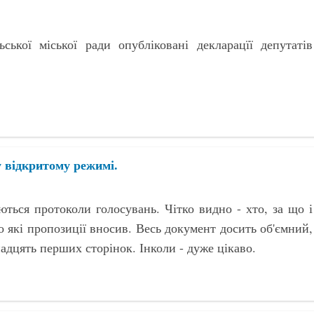
ської міської ради опубліковані декларацїї депутатів
у відкритому режимі.
ться протоколи голосувань. Чітко видно - хто, за що і
о які пропозиції вносив. Весь документ досить об'ємний,
адцять перших сторінок. Інколи - дуже цікаво.