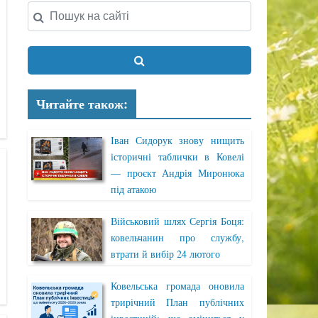
Читайте також:
Іван Сидорук знову нищить
історичні таблички в Ковелі
— проєкт Андрія Миронюка
під атакою
Військовий шлях Сергія Боця:
ковельчанин про службу,
втрати й вибір 24 лютого
Ковельська громада оновила
трирічний План публічних