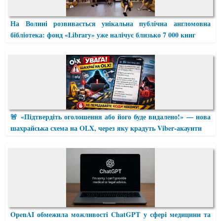
На Волині розвивається унікальна публічна англомовна
бібліотека: фонд «Library» уже налічує близько 7 000 книг
🚨 «Підтвердіть оголошення або його буде видалено!» — нова
шахрайська схема на OLX, через яку крадуть Viber-акаунти
OpenAI обмежила можливості ChatGPT у сфері медицини та