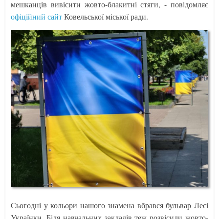
мешканців вивісити жовто-блакитні стяги, - повідомляє
офіційний сайт
Ковельської міської ради.
Сьогодні у кольори нашого знамена вбрався бульвар Лесі
Українки. Біля навчальних закладів теж розвісили жовто-