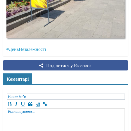
#ДеньНезалежності
Поділитися у Facebook
Коментарі