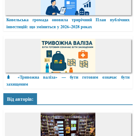
Ковельська громада оновила трирічний План публічних
інвестицій: що зміниться у 2026–2028 роках
🧳 «Тривожна валіза» — бути готовим означає бути
захищеним
Від авторів: