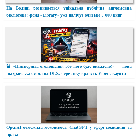
На Волині розвивається унікальна публічна англомовна
бібліотека: фонд «Library» уже налічує близько 7 000 книг
🚨 «Підтвердіть оголошення або його буде видалено!» — нова
шахрайська схема на OLX, через яку крадуть Viber-акаунти
OpenAI обмежила можливості ChatGPT у сфері медицини та
права