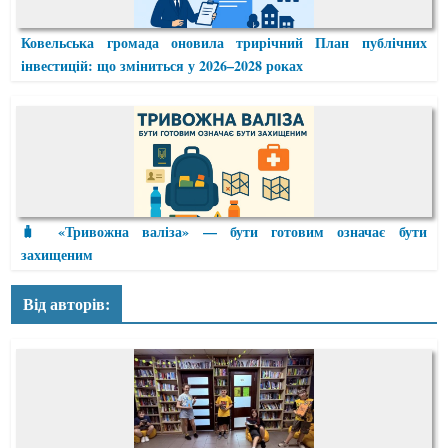
Ковельська громада оновила трирічний План публічних
інвестицій: що зміниться у 2026–2028 роках
🧳 «Тривожна валіза» — бути готовим означає бути
захищеним
Від авторів: