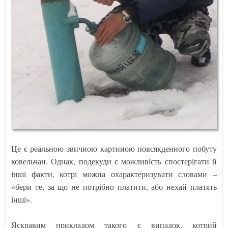
Це є реальною звичною картиною повсякденного побуту
ковельчан. Однак, подекуди є можливість спостерігати й
інші факти, котрі можна охарактеризувати словами –
«бери те, за що не потрібно платити, або нехай платять
інші».
Яскравим прикладом такого є випадок, котрий