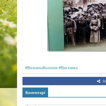
#ВиховнаКолонія
#Виставка
По
Коментарі