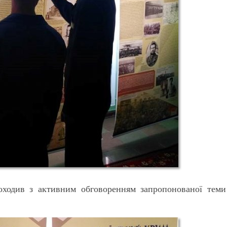
оходив з активним обговоренням запропонованої теми