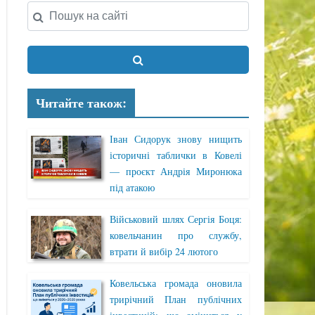
Читайте також:
Іван Сидорук знову нищить
історичні таблички в Ковелі
— проєкт Андрія Миронюка
під атакою
Військовий шлях Сергія Боця:
ковельчанин про службу,
втрати й вибір 24 лютого
Ковельська громада оновила
трирічний План публічних