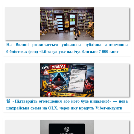
На Волині розвивається унікальна публічна англомовна
бібліотека: фонд «Library» уже налічує близько 7 000 книг
🚨 «Підтвердіть оголошення або його буде видалено!» — нова
шахрайська схема на OLX, через яку крадуть Viber-акаунти