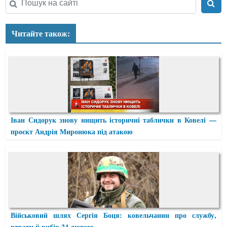
Читайте також:
Іван Сидорук знову нищить історичні таблички в Ковелі —
проєкт Андрія Миронюка під атакою
Військовий шлях Сергія Боця: ковельчанин про службу,
втрати й вибір 24 лютого