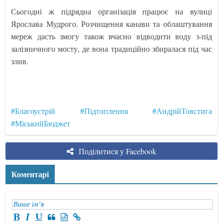
Сьогодні ж підрядна організація працює на вулиці
Ярослава Мудрого. Розчищення канави та облаштування
мереж дасть змогу також вчасно відводити воду з-під
залізничного мосту, де вона традиційно збиралася під час
злив.
#Благоустрій
#Підтоплення
#АндрійТовстига
#МіськийБюджет
Поділитися у Facebook
Коментарі