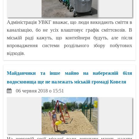
Адміністрація УВКГ вважає, що люди викидають сміття в
каналізацію, бо не усіх влаштовує графік сміттєвозів. В
міській раді кажуть, що контейнери будуть, але після
впровадження системи роздільного збору побутових
відходів.
Майданчики та інше майно на набережній біля
водосховища ще не належать міській громаді Ковеля
06 червня 2018 о 15:51
На черговій сесії міської ради депутати мають надати