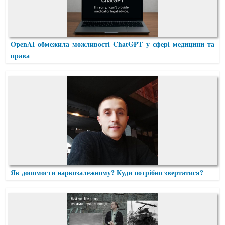
OpenAI обмежила можливості ChatGPT у сфері медицини та
права
Як допомогти наркозалежному? Куди потрібно звертатися?