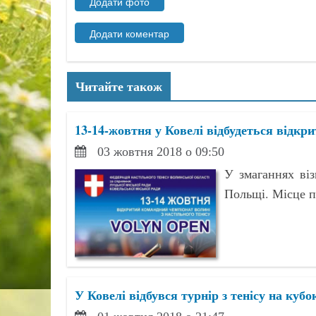
Читайте також
13-14-жовтня у Ковелі відбудеться відкри
03 жовтня 2018 о 09:50
У змаганнях віз
Польщі. Місце 
У Ковелі відбувся турнір з тенісу на кубо