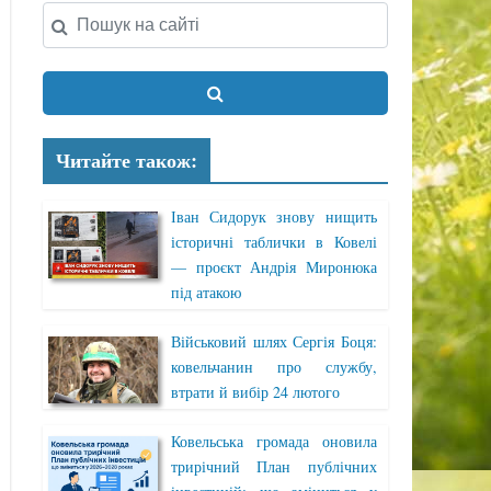
Читайте також:
Іван Сидорук знову нищить
історичні таблички в Ковелі
— проєкт Андрія Миронюка
під атакою
Військовий шлях Сергія Боця:
ковельчанин про службу,
втрати й вибір 24 лютого
Ковельська громада оновила
трирічний План публічних