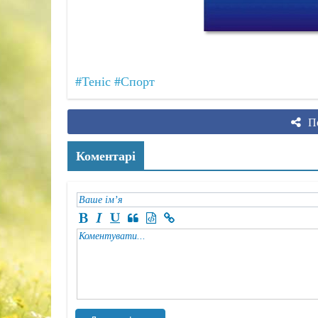
#Теніс
#Спорт
По
Коментарі