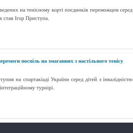
оведених на тенісному корті поєдинків переможцем серед
в став Ігор Приступа.
ремоги поспіль на змаганнях з настільного тенісу
тупив на спартакіаді України серед дітей з інвалідністю
інтеграційному турнірі.