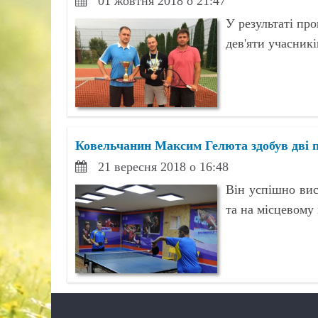
01 жовтня 2018 о 21:47
У результаті пр
дев'яти учасникі
Ковельчанин Максим Гелюта здобув дві пе
21 вересня 2018 о 16:48
Він успішно вис
та на місцевому 