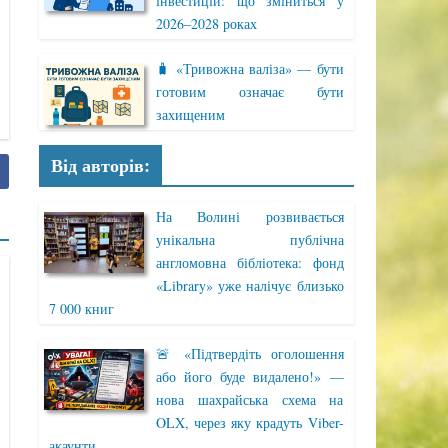
інвестицій: що зміниться у
2026–2028 роках
🧳 «Тривожна валіза» — бути
готовим означає бути
захищеним
Від авторів:
На Волині розвивається
унікальна публічна
англомовна бібліотека: фонд
«Library» уже налічує близько
7 000 книг
🚨 «Підтвердіть оголошення
або його буде видалено!» —
нова шахрайська схема на
OLX, через яку крадуть Viber-
акаунти