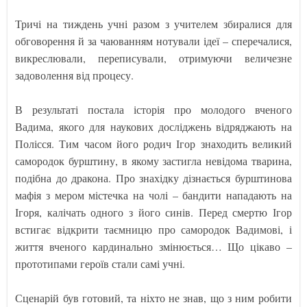
Тричі на тиждень учні разом з учителем збиралися для
обговорення й за чаюванням нотували ідеї – сперечалися,
викреслювали, переписували, отримуючи величезне
задоволення від процесу.
В результаті постала історія про молодого вченого
Вадима, якого для наукових досліджень відряджають на
Полісся. Тим часом його родич Ігор знаходить великий
самородок бурштину, в якому застигла невідома тварина,
подібна до дракона. Про знахідку дізнається бурштинова
мафія з мером містечка на чолі – бандити нападають на
Ігоря, калічать одного з його синів. Перед смертю Ігор
встигає відкрити таємницю про самородок Вадимові, і
життя вченого кардинально змінюється… Що цікаво –
прототипами героїв стали самі учні.
Сценарій був готовий, та ніхто не знав, що з ним робити