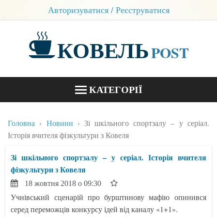
Авторизуватися / Реєструватися
КОВЕЛЬ
POST
КАТЕГОРІЇ
НОВИНИ
Головна
Новини
Зі шкільного спортзалу – у серіал.
БЛОГИ
Історія вчителя фізкультури з Ковеля
КОНТАКТИ
Зі шкільного спортзалу – у серіал. Історія вчителя
фізкультури з Ковеля
18 жовтня 2018 о 09:30
Учнівський сценарій про бурштинову мафію опинився
серед переможців конкурсу ідей від каналу «1+1».