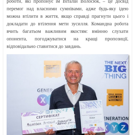
роботи, які пропонує їм Віталій Волосюк, – це досвід
перемог над власними сумнівами, адже будь-яку ідею
можна втілити в життя, якщо справді прагнути цього і
докладати до втілення мети зусилля. Командна робота
вчить багатьом важливим якостям: вмінню слухати
опонента, погоджуватися на кращі пропозиції,
відповідально ставитися до завдань.