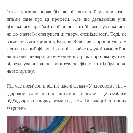
Отже, учитель почав більше цікавитися й розмовляти з
дітьми саме про ці професії. Але що детальніше учні
дізнавалися про їхні особливості, то більше сумнівалися,
чи до снаги їм опанувати ці творчі спеціальності. Тоді, не
вагаючись ані хвилини, Віталій Волосюк запропонував їм
зняти власний фільм. І закипіла робота – учні самостійно
написали сценарій до комедійної стрічки про школу, самі
відредагували, зняли, змонтували фільм та підібрали до
нього музику.
Під час прем’єри в рідній школі фільм «У здоровому тілі –
здоровий сон» дістав позитивні відгуки. Це неабияк
підбадьорило творчу команду, тож їм закортіло нових
звершень.