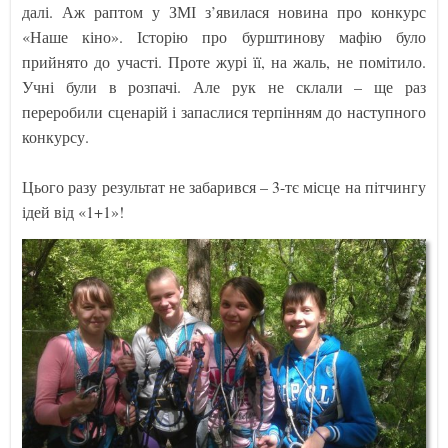
далі. Аж раптом у ЗМІ з’явилася новина про конкурс
«Наше кіно». Історію про бурштинову мафію було
прийнято до участі. Проте журі її, на жаль, не помітило.
Учні були в розпачі. Але рук не склали – ще раз
переробили сценарій і запаслися терпінням до наступного
конкурсу.
Цього разу результат не забарився – 3-тє місце на пітчингу
ідей від «1+1»!