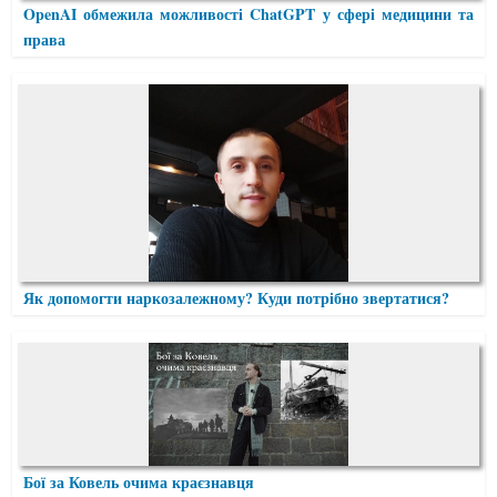
OpenAI обмежила можливості ChatGPT у сфері медицини та
права
Як допомогти наркозалежному? Куди потрібно звертатися?
Бої за Ковель очима краєзнавця