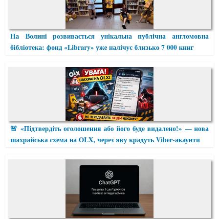
На Волині розвивається унікальна публічна англомовна
бібліотека: фонд «Library» уже налічує близько 7 000 книг
🚨 «Підтвердіть оголошення або його буде видалено!» — нова
шахрайська схема на OLX, через яку крадуть Viber-акаунти