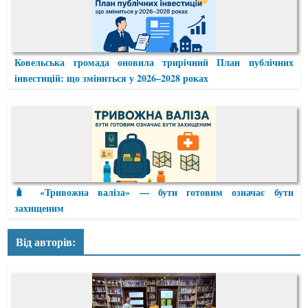
Ковельська громада оновила трирічний План публічних
інвестицій: що зміниться у 2026–2028 роках
🧳 «Тривожна валіза» — бути готовим означає бути
захищеним
Від авторів: