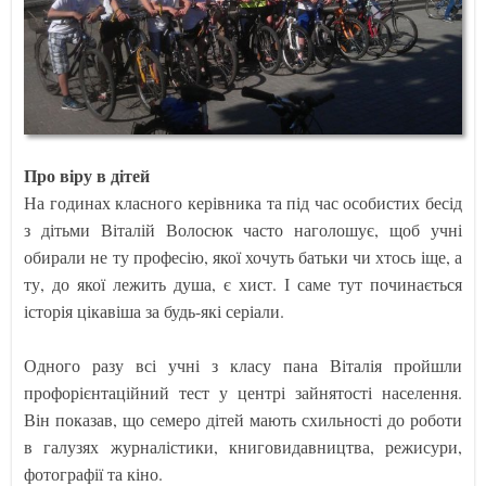
Про віру в дітей
На годинах класного керівника та під час особистих бесід
з дітьми Віталій Волосюк часто наголошує, щоб учні
обирали не ту професію, якої хочуть батьки чи хтось іще, а
ту, до якої лежить душа, є хист. І саме тут починається
історія цікавіша за будь-які серіали.
Одного разу всі учні з класу пана Віталія пройшли
профорієнтаційний тест у центрі зайнятості населення.
Він показав, що семеро дітей мають схильності до роботи
в галузях журналістики, книговидавництва, режисури,
фотографії та кіно.