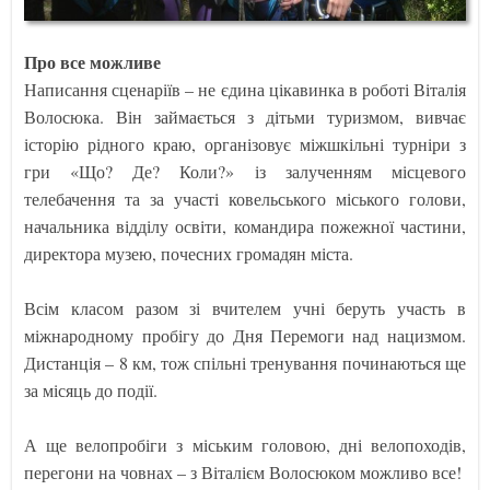
Про все можливе
Написання сценаріїв – не єдина цікавинка в роботі Віталія
Волосюка. Він займається з дітьми туризмом, вивчає
історію рідного краю, організовує міжшкільні турніри з
гри «Що? Де? Коли?» із залученням місцевого
телебачення та за участі ковельського міського голови,
начальника відділу освіти, командира пожежної частини,
директора музею, почесних громадян міста.
Всім класом разом зі вчителем учні беруть участь в
міжнародному пробігу до Дня Перемоги над нацизмом.
Дистанція – 8 км, тож спільні тренування починаються ще
за місяць до події.
А ще велопробіги з міським головою, дні велопоходів,
перегони на човнах – з Віталієм Волосюком можливо все!