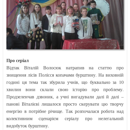
Про серіал
Відтак Віталій Волосюк натрапив на статтю про
знищення лісів Полісся копачами бурштину. На виховній
годині ця тема так збурила учнів, що буквально за 10
хвилин вони склали свою історію про проблему.
Продзеленчав дзвоник, а учні вигадували далі й далі –
панові Віталієві лишалося просто скерувати цю творчу
енергію в потрібне річище. Так розпочалася робота над
колективним сценарієм серіалу про нелегальний
видобуток бурштину.