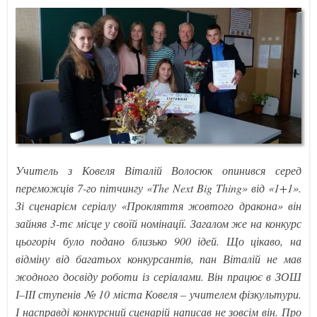
Учитель з Ковеля Віталій Волосюк опинився серед
переможців 7-го пітчингу «The Next Big Thing» від «1+1».
Зі сценарієм серіалу «Прокляття жовтого дракона» він
зайняв 3-тє місце у своїй номінації. Загалом же на конкурс
цьогоріч було подано близько 900 ідей. Що цікаво, на
відміну від багатьох конкурсантів, пан Віталій не мав
жодного досвіду роботи із серіалами. Він працює в ЗОШ
І–ІІІ ступенів № 10 міста Ковеля – учителем фізкультури.
І насправді конкурсний сценарій написав не зовсім він. Про