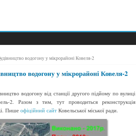
удівництво водогону у мікрорайоні Ковеля-2
вництво водогону у мікрорайоні Ковеля-2
вництво водогону від станції другого підйому по вулиці
ль-2. Разом з тим, тут проводиться реконструкція
жі. Пише
офіційний сайт
Ковельської міської ради.