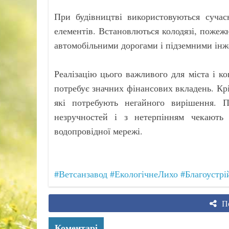
При будівництві використовуються сучасн
елементів. Встановлються колодязі, пожеж
автомобільними дорогами і підземними ін
Реалізацію цього важливого для міста і к
потребує значних фінансових вкладень. Крі
які потребують негайного вирішення. 
незручностей і з нетерпінням чекають
водопровідної мережі.
#Ветсанзавод
#ЕкологічнеЛихо
#Благоустрі
По
Коментарі