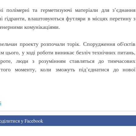
і полімерні та герметизуючі матеріали для з’єднання
ні гідранти, влаштовуються футляри в місцях перетину з
женерними комунікаціями.
овельчан проекту розпочали торік. Спорудження об'єктів
м цього, у ході роботи виникає безліч технічних питань,
Проте, люди з розумінням ставляться до тимчасових
 того моменту, коли зможуть під’єднатися до нової
й
ділитися у Facebook