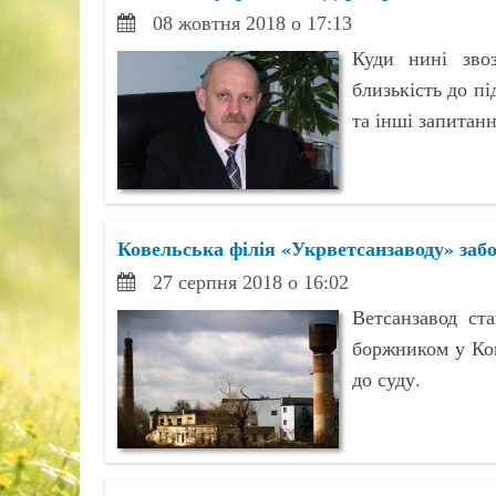
08 жовтня 2018 о 17:13
Куди нині зво
близькість до п
та інші запитан
Ковельська філія «Укрветсанзаводу» заб
27 серпня 2018 о 16:02
Ветсанзавод ст
боржником у Ков
до суду.