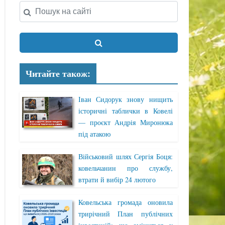
Читайте також:
Іван Сидорук знову нищить
історичні таблички в Ковелі
— проєкт Андрія Миронюка
під атакою
Військовий шлях Сергія Боця:
ковельчанин про службу,
втрати й вибір 24 лютого
Ковельська громада оновила
трирічний План публічних