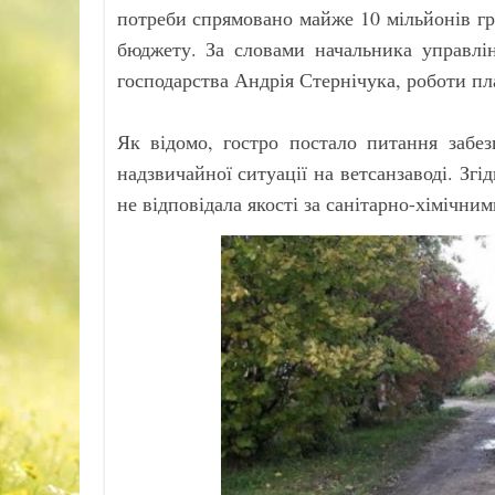
потреби спрямовано майже 10 мільйонів гр
бюджету. За словами начальника управлін
господарства Андрія Стернічука, роботи п
Як відомо, гостро постало питання забе
надзвичайної ситуації на ветсанзаводі. Згі
не відповідала якості за санітарно-хімічни