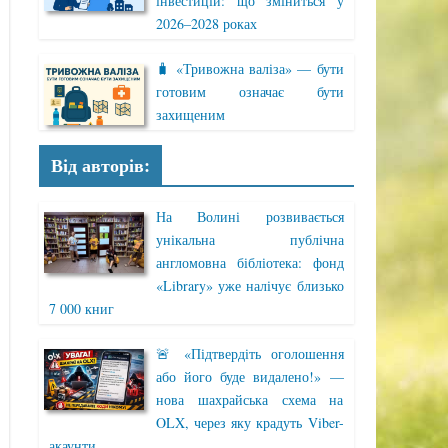
інвестицій: що зміниться у
2026–2028 роках
🧳 «Тривожна валіза» — бути
готовим означає бути
захищеним
Від авторів:
На Волині розвивається
унікальна публічна
англомовна бібліотека: фонд
«Library» уже налічує близько
7 000 книг
🚨 «Підтвердіть оголошення
або його буде видалено!» —
нова шахрайська схема на
OLX, через яку крадуть Viber-
акаунти