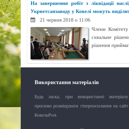
На завершення робіт з ліквідації наслі
Укрветсанзаводу у Ковелі можуть виділи
21 червня 2018 о 11:06
Члени Комітету
схвальне рішен
рішення прийма
Використання матеріалів
Будь ласка, при використанні матеріалу
просимо розміщувати гіперпосилання на сайт
КовельPost.