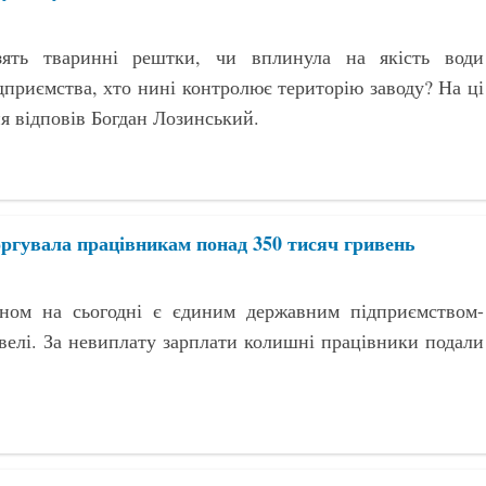
зять тваринні рештки, чи вплинула на якість води
ідприємства, хто нині контролює територію заводу? На ці
ня відповів Богдан Лозинський.
оргувала працівникам понад 350 тисяч гривень
аном на сьогодні є єдиним державним підприємством-
елі. За невиплату зарплати колишні працівники подали