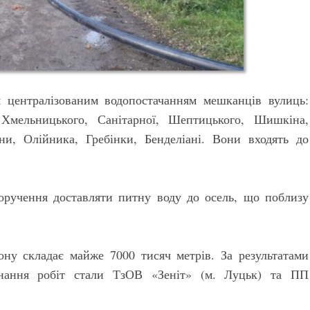
 централізованим водопостачанням мешканців вулиць:
 Хмельницького, Санітарної, Шептицького, Шишкіна,
ани, Олійника, Гребінки, Бенделіані. Вони входять до
оручення доставляти питну воду до осель, що поблизу
ону складає майже 7000 тисяч метрів. За результатами
онання робіт стали ТзОВ «Зеніт» (м. Луцьк) та ПП