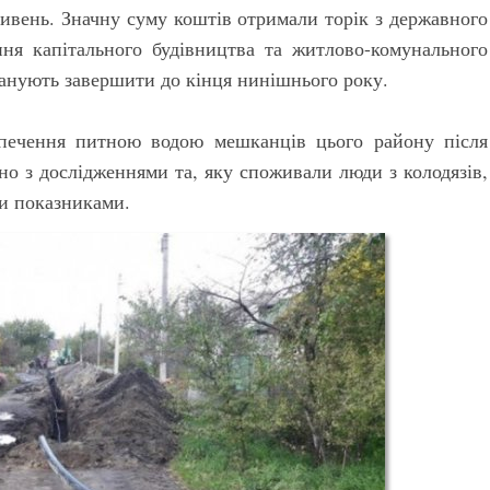
ивень. Значну суму коштів отримали торік з державного
ня капітального будівництва та житлово-комунального
ланують завершити до кінця нинішнього року.
зпечення питною водою мешканців цього району після
дно з дослідженнями та, яку споживали люди з колодязів,
ми показниками.