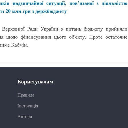
дків надзвичайної ситуації, пов’язаної з діяльністю
ти 20 млн грн з держбюджету
 Верховної Ради України з питань бюджету прийняли
ня щодо фінансування цього об'єкту. Проте остаточне
тиме Кабмін.
Користувачам
Правила
Інструкція
Автори