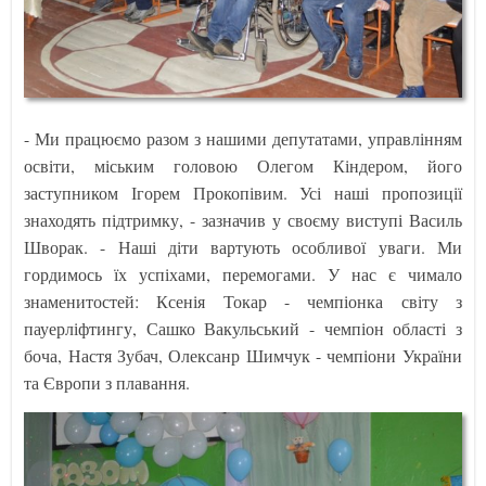
- Ми працюємо разом з нашими депутатами, управлінням
освіти, міським головою Олегом Кіндером, його
заступником Ігорем Прокопівим. Усі наші пропозиції
знаходять підтримку, - зазначив у своєму виступі Василь
Шворак. - Наші діти вартують особливої уваги. Ми
гордимось їх успіхами, перемогами. У нас є чимало
знаменитостей: Ксенія Токар - чемпіонка світу з
пауерліфтингу, Сашко Вакульський - чемпіон області з
боча, Настя Зубач, Олексанр Шимчук - чемпіони України
та Європи з плавання.