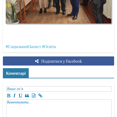
#СоціальнийЗахист
#Освіта
Поділитися у Facebook
Коментарі