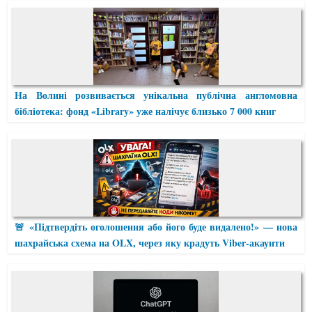
На Волині розвивається унікальна публічна англомовна
бібліотека: фонд «Library» уже налічує близько 7 000 книг
🚨 «Підтвердіть оголошення або його буде видалено!» — нова
шахрайська схема на OLX, через яку крадуть Viber-акаунти