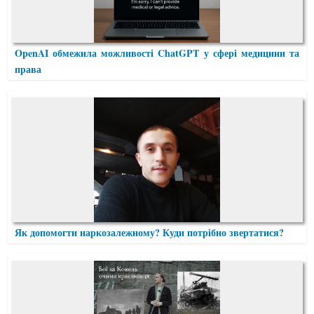
OpenAI обмежила можливості ChatGPT у сфері медицини та
права
Як допомогти наркозалежному? Куди потрібно звертатися?