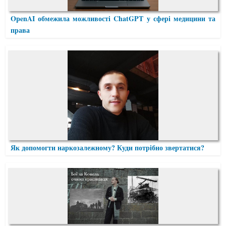
OpenAI обмежила можливості ChatGPT у сфері медицини та
права
Як допомогти наркозалежному? Куди потрібно звертатися?