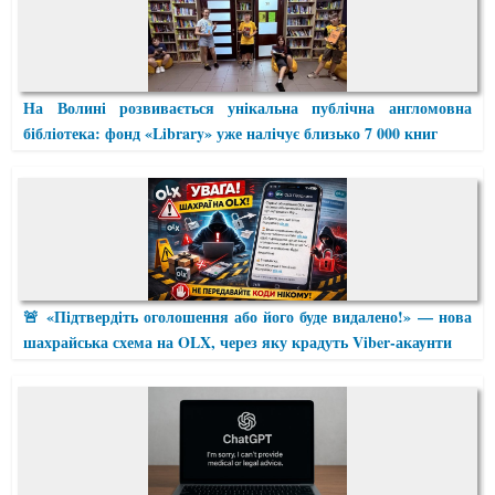
На Волині розвивається унікальна публічна англомовна
бібліотека: фонд «Library» уже налічує близько 7 000 книг
🚨 «Підтвердіть оголошення або його буде видалено!» — нова
шахрайська схема на OLX, через яку крадуть Viber-акаунти