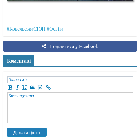
#КовельськаСЮН
#Освіта
Поділитися у Facebook
Коментарі