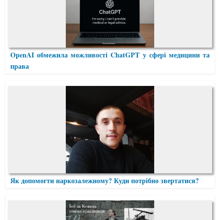
OpenAI обмежила можливості ChatGPT у сфері медицини та
права
Як допомогти наркозалежному? Куди потрібно звертатися?