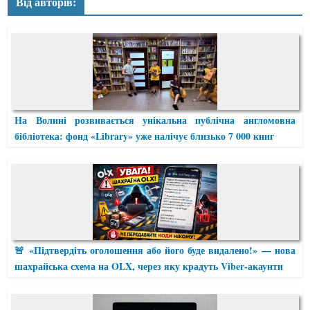
Від авторів:
На Волині розвивається унікальна публічна англомовна
бібліотека: фонд «Library» уже налічує близько 7 000 книг
🚨 «Підтвердіть оголошення або його буде видалено!» — нова
шахрайська схема на OLX, через яку крадуть Viber-акаунти