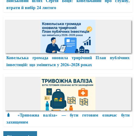
Військовий шлях Сергія Боця: ковельчанин про службу,
втрати й вибір 24 лютого
Ковельська громада оновила трирічний План публічних
інвестицій: що зміниться у 2026–2028 роках
🧳 «Тривожна валіза» — бути готовим означає бути
захищеним