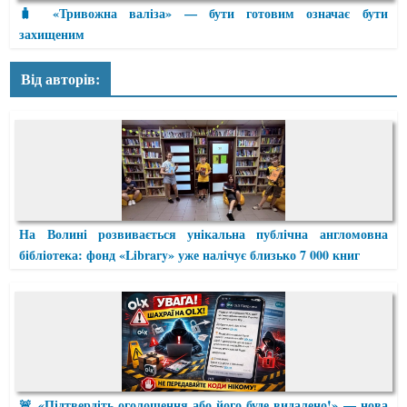
🧳 «Тривожна валіза» — бути готовим означає бути
захищеним
Від авторів:
На Волині розвивається унікальна публічна англомовна
бібліотека: фонд «Library» уже налічує близько 7 000 книг
🚨 «Підтвердіть оголошення або його буде видалено!» — нова