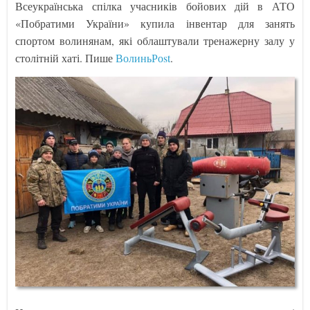
Всеукраїнська спілка учасників бойових дій в АТО
«Побратими України» купила інвентар для занять
спортом волинянам, які облаштували тренажерну залу у
столітній хаті. Пише
ВолиньРоst
.