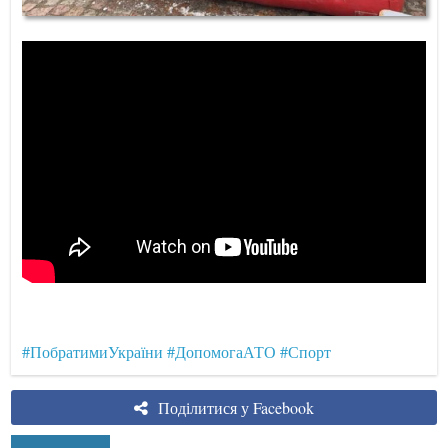
#ПобратимиУкраїни
#ДопомогаАТО
#Спорт
Поділитися у Facebook