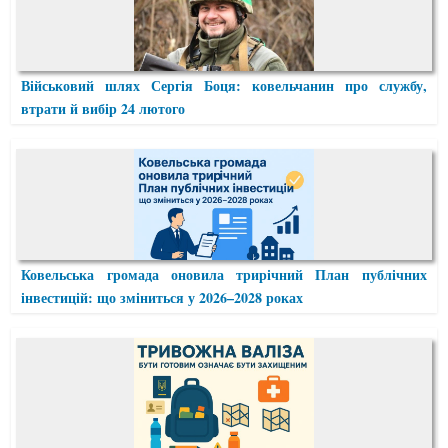
Військовий шлях Сергія Боця: ковельчанин про службу,
втрати й вибір 24 лютого
Ковельська громада оновила трирічний План публічних
інвестицій: що зміниться у 2026–2028 роках