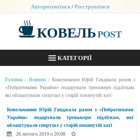
Авторизуватися / Реєструватися
КОВЕЛЬ
POST
КАТЕГОРІЇ
НОВИНИ
Головна
Новини
Ковельчанин Юрій Ганджала разом з
БЛОГИ
«Побратимами України» подарували тренажери підліткам,
які облаштували спортзал у старій покинутій хаті
КОНТАКТИ
Ковельчанин Юрій Ганджала разом з «Побратимами
України» подарували тренажери підліткам, які
облаштували спортзал у старій покинутій хаті
26 лютого 2019 о 20:08