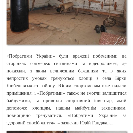
«Побратими України» були вражені побаченими на
сторінках соцмереж світлинами та відеороликом, де
показали, з яким величезним бажанням та в яких
непростих умовах тренуються хлопці з села Бірки
Любешівського району. Юним спортсменам вже надали
приміщення, і «Побратими» також не змогли залишитися
байдужими, та привезли спортивний інвентар, який
допоможе хлопцям, нашим майбутнім захисникам,
повноцінно тренуватися. «Побратими України» за
здоровий спосіб життя», – зазначив Юрій Ганджала.