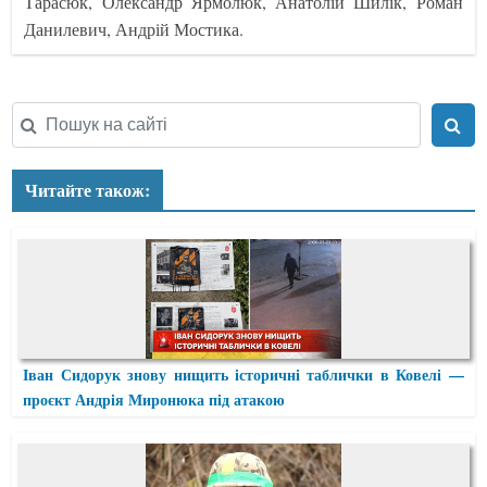
Тарасюк, Олександр Ярмолюк, Анатолій Шилік, Роман
Данилевич, Андрій Мостика.
Читайте також:
Іван Сидорук знову нищить історичні таблички в Ковелі —
проєкт Андрія Миронюка під атакою