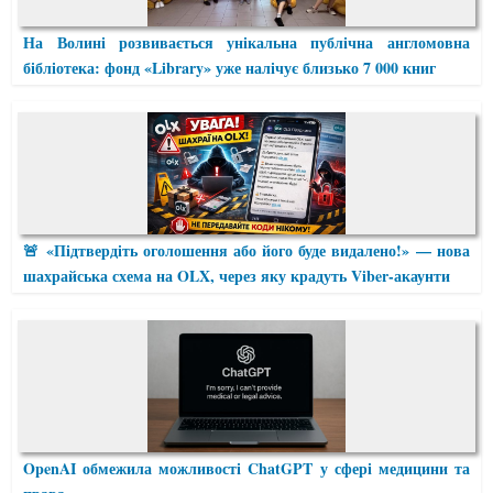
На Волині розвивається унікальна публічна англомовна
бібліотека: фонд «Library» уже налічує близько 7 000 книг
🚨 «Підтвердіть оголошення або його буде видалено!» — нова
шахрайська схема на OLX, через яку крадуть Viber-акаунти
OpenAI обмежила можливості ChatGPT у сфері медицини та