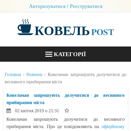
Авторизуватися / Реєструватися
КОВЕЛЬ
POST
КАТЕГОРІЇ
НОВИНИ
Головна
Новини
Ковельчан запрошують долучитися до
БЛОГИ
весняного прибирання міста
КОНТАКТИ
Ковельчан запрошують долучитися до весняного
прибирання міста
02 квітня 2019 о 21:31
Ковельчан запрошують долучитися до весняного
прибирання міста. Про це повідомляють на
офіційному