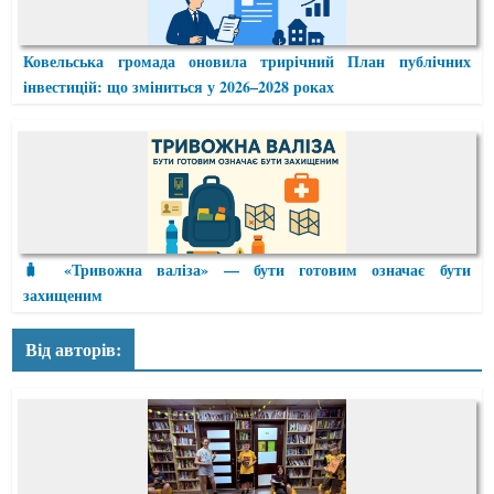
Ковельська громада оновила трирічний План публічних
інвестицій: що зміниться у 2026–2028 роках
🧳 «Тривожна валіза» — бути готовим означає бути
захищеним
Від авторів: