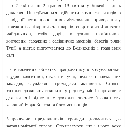
– з 2 квітня по 2 травня. 13 квітня у Ковелі – день
довкілля. Передбачається здійснити комплекс заходів з
ліквідації несанкціонованих сміттєзвалищ, приведення у
належний санітарний стан парків, спортивних й дитячих
майданчиків, узбіч доріг, кладовищ, пам’ятників,
житлових, гаражних і садівничих масивів, берегів річки
Турії, а відтак підготуватися до Великодніх і травневих
свят.
На визначених об’єктах працюватимуть комунальники,
трудові колективи, студенти, учні, педагоги навчальних
закладів, службовці, громадські активісти. Спільні
зусилля дозволять створити у рідному місті сприятливе
для життя і відпочинку довкілля, чистоту й ошатність,
хороший імідж Ковеля та його мешканців.
Запрошуємо представників громади долучитися до
загальноміської справи. Сподіваємося, що і цього року