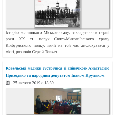
Історію колишнього Міського саду, закладеного в перші
роки XX ст. поруч Свято-Миколаївського храму
Кінбурнського полку, який на той час дислокувався у
місті, розповів Сергій Товкач.
Ковельські медики зустрілися зі співачкою Анастасією
Приходько та народним депутатом Іваном Крульком
25 лютого 2019 о 18:30