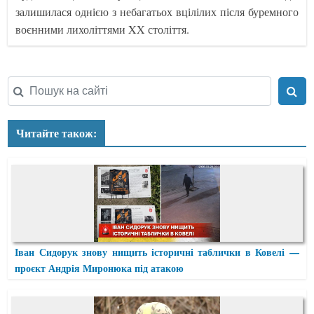
залишилася однією з небагатьох вцілілих після буремного
воєнними лихоліттями XX століття.
Читайте також:
Іван Сидорук знову нищить історичні таблички в Ковелі —
проєкт Андрія Миронюка під атакою