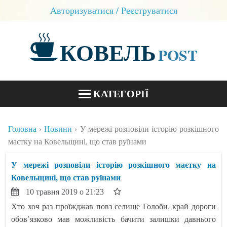
Авторизуватися / Реєструватися
КОВЕЛЬ
POST
КАТЕГОРІЇ
НОВИНИ
Головна
Новини
У мережі розповіли історію розкішного
БЛОГИ
маєтку на Ковельщині, що став руїнами
КОНТАКТИ
У мережі розповіли історію розкішного маєтку на
Ковельщині, що став руїнами
10 травня 2019 о 21:23
Хто хоч раз проїжджав повз селище Голоби, край дороги
обов’язково мав можливість бачити залишки давнього