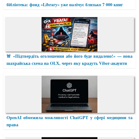
бібліотека: фонд «Library» уже налічує близько 7 000 книг
🚨 «Підтвердіть оголошення або його буде видалено!» — нова
шахрайська схема на OLX, через яку крадуть Viber-акаунти
OpenAI обмежила можливості ChatGPT у сфері медицини та
права