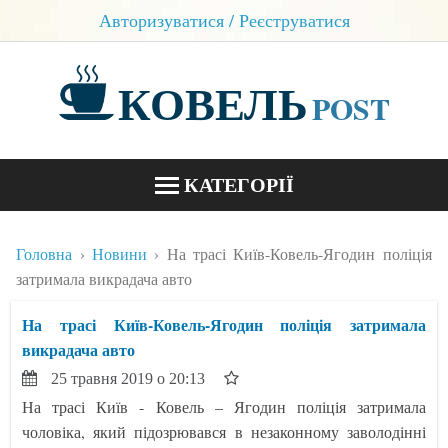
Авторизуватися / Реєструватися
КОВЕЛЬ
POST
КАТЕГОРІЇ
НОВИНИ
Головна
Новини
На трасі Київ-Ковель-Ягодин поліція
БЛОГИ
затримала викрадача авто
КОНТАКТИ
На трасі Київ-Ковель-Ягодин поліція затримала
викрадача авто
25 травня 2019 о 20:13
На трасі Київ - Ковель – Ягодин поліція затримала
чоловіка, який підозрювався в незаконному заволодінні