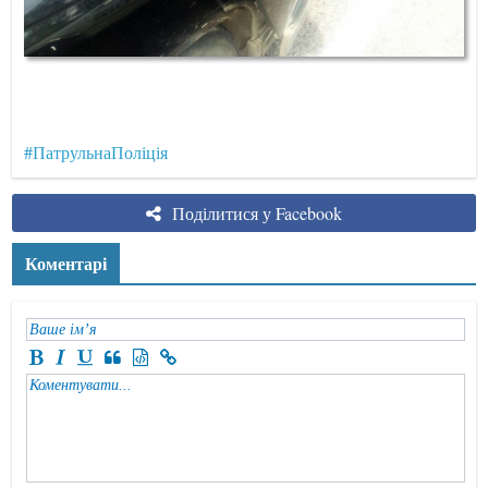
#ПатрульнаПоліція
Поділитися у Facebook
Коментарі