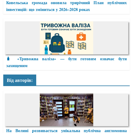
Ковельська громада оновила трирічний План публічних
інвестицій: що зміниться у 2026–2028 роках
🧳 «Тривожна валіза» — бути готовим означає бути
захищеним
Від авторів:
На Волині розвивається унікальна публічна англомовна