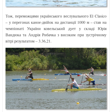
Тож, переможцями українського веслувального El Clasico
– у перегонах каное-двійок на дистанції 1000 м – став на
чемпіонаті України ковельський дует у складі Юрія
Вандюка та Андрія Рибачка з високим при зустрічному
вітрі результатом – 3.36,21.