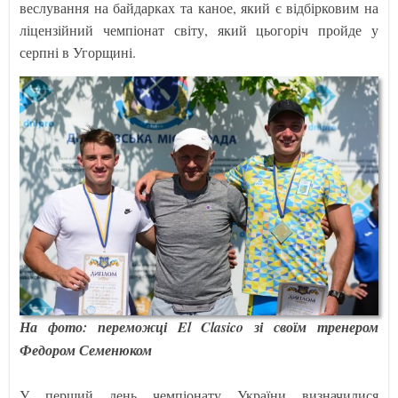
веслування на байдарках та каное, який є відбірковим на
ліцензійний чемпіонат світу, який цьогоріч пройде у
серпні в Угорщині.
На фото: переможці El Clasico зі своїм тренером
Федором Семенюком
У перший день чемпіонату України визначилися