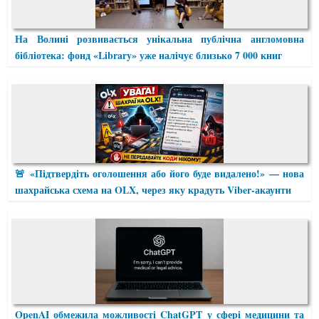
На Волині розвивається унікальна публічна англомовна
бібліотека: фонд «Library» уже налічує близько 7 000 книг
🚨 «Підтвердіть оголошення або його буде видалено!» — нова
шахрайська схема на OLX, через яку крадуть Viber-акаунти
OpenAI обмежила можливості ChatGPT у сфері медицини та