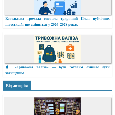
Ковельська громада оновила трирічний План публічних
інвестицій: що зміниться у 2026–2028 роках
🧳 «Тривожна валіза» — бути готовим означає бути
захищеним
Від авторів: