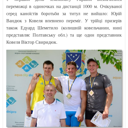
переможці в одиночках на дистанції 1000 м. Очікуваної
серед каноїстів боротьби за титул не вийшло: Юрій
Вандюк з Ковеля впевнено переміг. У трійці призерів
також Едуард Шеметило (колишній ковельчанин, нині
представляє Полтавську обл.) та ще один представник
Ковеля Віктор Свиридюк.