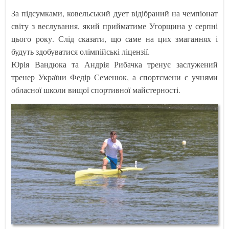
За підсумками, ковельський дует відібраний на чемпіонат
світу з веслування, який прийматиме Угорщина у серпні
цього року. Слід сказати, що саме на цих змаганнях і
будуть здобуватися олімпійські ліцензії.
Юрія Вандюка та Андрія Рибачка тренує заслужений
тренер України Федір Семенюк, а спортсмени є учнями
обласної школи вищої спортивної майстерності.