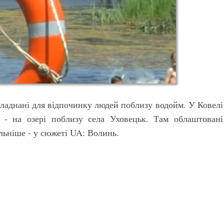
бладнані для відпочинку людей поблизу водойм. У Ковелі
і - на озері поблизу села Уховецьк. Там облаштовані
альніше - у сюжеті UA: Волинь.