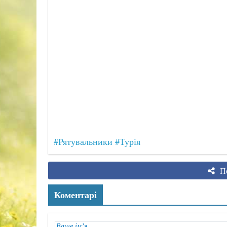
#Рятувальники
#Турія
По
Коментарі