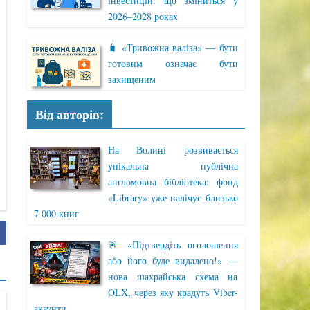
інвестицій: що зміниться у
2026–2028 роках
🧳 «Тривожна валіза» — бути
готовим означає бути
захищеним
Від авторів:
На Волині розвивається
унікальна публічна
англомовна бібліотека: фонд
«Library» уже налічує близько
7 000 книг
🚨 «Підтвердіть оголошення
або його буде видалено!» —
нова шахрайська схема на
OLX, через яку крадуть Viber-
акаунти