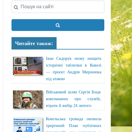
Читайте також:
Іван Сидорук знову нищить
історичні таблички в Ковелі
— проєкт Андрія Миронюка
під атакою
Військовий шлях Сергія Боця:
ковельчанин про службу,
втрати й вибір 24 лютого
Ковельська громада оновила
трирічний План публічних