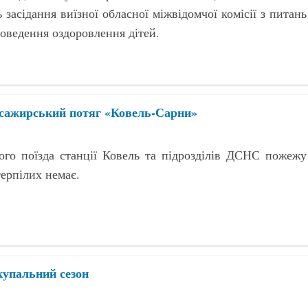
 засідання виїзної обласної міжвідомчої комісії з питань
роведення оздоровлення дітей.
пасажирський потяг «Ковель-Сарни»
го поїзда станції Ковель та підрозділів ДСНС пожежу
терпілих немає.
купальний сезон