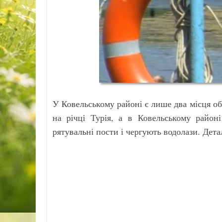
У Ковельському районі є лише два місця о
на річці Турія, а в Ковельському район
рятувальні пости і чергують водолази. Дет