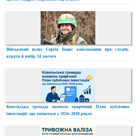
Військовий шлях Сергія Боця: ковельчанин про службу,
втрати й вибір 24 лютого
Ковельська громада оновила трирічний План публічних
інвестицій: що зміниться у 2026–2028 роках