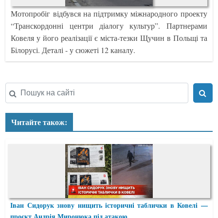
Мотопробіг відбувся на підтримку міжнародного проекту
“Транскордонні центри діалогу культур”. Партнерами
Ковеля у його реалізації є міста-тезки Щучин в Польщі та
Білорусі. Деталі - у сюжеті 12 каналу.
Читайте також:
Іван Сидорук знову нищить історичні таблички в Ковелі —
проєкт Андрія Миронюка під атакою