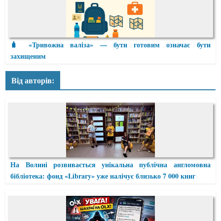
🧳 «Тривожна валіза» — бути готовим означає бути
захищеним
Від авторів:
На Волині розвивається унікальна публічна англомовна
бібліотека: фонд «Library» уже налічує близько 7 000 книг