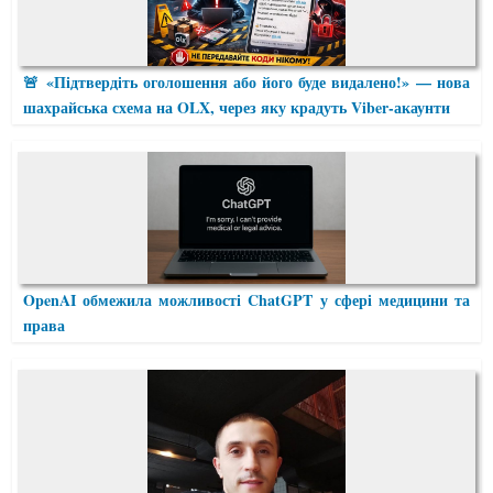
🚨 «Підтвердіть оголошення або його буде видалено!» — нова
шахрайська схема на OLX, через яку крадуть Viber-акаунти
OpenAI обмежила можливості ChatGPT у сфері медицини та
права