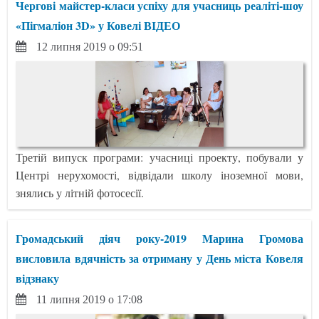
Чергові майстер-класи успіху для учасниць реаліті-шоу
«Пігмаліон 3D» у Ковелі ВІДЕО
12 липня 2019 о 09:51
Третій випуск програми: учасниці проекту, побували у
Центрі нерухомості, відвідали школу іноземної мови,
знялись у літній фотосесії.
Громадський діяч року-2019 Марина Громова
висловила вдячність за отриману у День міста Ковеля
відзнаку
11 липня 2019 о 17:08