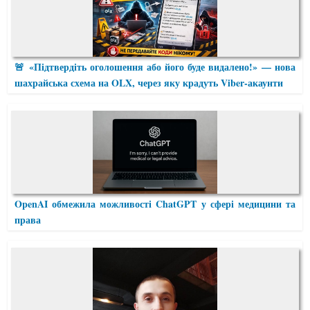
🚨 «Підтвердіть оголошення або його буде видалено!» — нова
шахрайська схема на OLX, через яку крадуть Viber-акаунти
OpenAI обмежила можливості ChatGPT у сфері медицини та
права