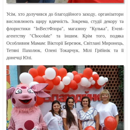
Усім, хто долучився до благодійного заходу, організатори
висловлюють щиру вдячність. Зокрема, студії декору та
флористики "ІнВестФлора", магазину "Кулька", Event-
агентству "Chocolate" та іншим. Крім того, подяка
Особливим Мамам: Вікторії Березюк, Світлані Миронець,
Тетяні Пахолюк, Олені Токарчук, Мілі Грібінік та її
донечці Юлі.