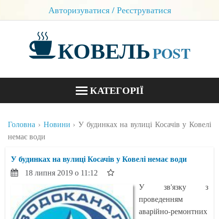
Авторизуватися / Реєструватися
КОВЕЛЬ
POST
КАТЕГОРІЇ
НОВИНИ
Головна
Новини
У будинках на вулиці Косачів у Ковелі
БЛОГИ
немає води
КОНТАКТИ
У будинках на вулиці Косачів у Ковелі немає води
18 липня 2019 о 11:12
У зв'язку з
проведенням
аварійно-ремонтних