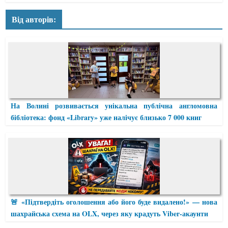
Від авторів:
На Волині розвивається унікальна публічна англомовна
бібліотека: фонд «Library» уже налічує близько 7 000 книг
🚨 «Підтвердіть оголошення або його буде видалено!» — нова
шахрайська схема на OLX, через яку крадуть Viber-акаунти