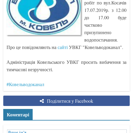
робіт по вул.Косачів
17.07.2019р. з 12.00
до 17.00 буде
частково
призупинено
водопостачання.
Про це повідомляють на
сайті
УВКГ "Ковельводоканал".
Адміністрація Ковельського УВКГ просить вибачення за
тимчасові незручності.
#Ковельводоканал
Поділитися у Facebook
Коментарі