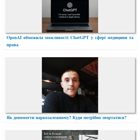
OpenAI обмежила можливості ChatGPT у сфері медицини та
права
Як допомогти наркозалежному? Куди потрібно звертатися?