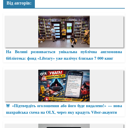
Від авторів:
На Волині розвивається унікальна публічна англомовна
бібліотека: фонд «Library» уже налічує близько 7 000 книг
🚨 «Підтвердіть оголошення або його буде видалено!» — нова
шахрайська схема на OLX, через яку крадуть Viber-акаунти