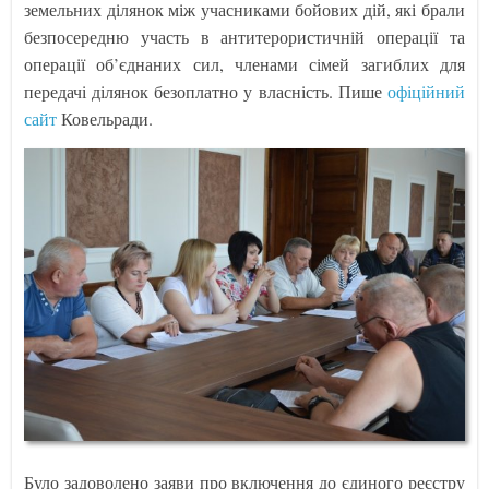
земельних ділянок між учасниками бойових дій, які брали
безпосередню участь в антитерористичній операції та
операції об’єднаних сил, членами сімей загиблих для
передачі ділянок безоплатно у власність. Пише
офіційний
сайт
Ковельради.
Було задоволено заяви про включення до єдиного реєстру