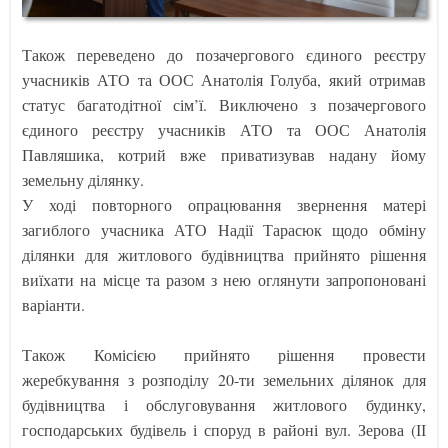
Також переведено до позачергового єдиного реєстру
учасників АТО та ООС Анатолія Голуба, який отримав
статус багатодітної сім’ї. Виключено з позачергового
єдиного реєстру учасників АТО та ООС Анатолія
Павляшика, котрий вже приватизував надану йому
земельну ділянку.
У ході повторного опрацювання звернення матері
загиблого учасника АТО Надії Тарасюк щодо обміну
ділянки для житлового будівництва прийнято рішення
виїхати на місце та разом з нею оглянути запропоновані
варіанти.
Також Комісією прийнято рішення провести
жеребкування з розподілу 20-ти земельних ділянок для
будівництва і обслуговування житлового будинку,
господарських будівель і споруд в районі вул. Зерова (ІІ