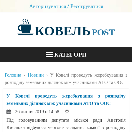
Авторизуватися / Реєструватися
КОВЕЛЬ
POST
КАТЕГОРІЇ
НОВИНИ
Головна
Новини
У Ковелі проведуть жеребкування з
БЛОГИ
розподілу земельних ділянок між учасниками АТО та ООС
КОНТАКТИ
У Ковелі проведуть жеребкування з розподілу
земельних ділянок між учасниками АТО та ООС
26 липня 2019 о 14:58
Під головуванням депутата міської ради Анатолія
Кислюка відбулося чергове засідання комісії з розподілу