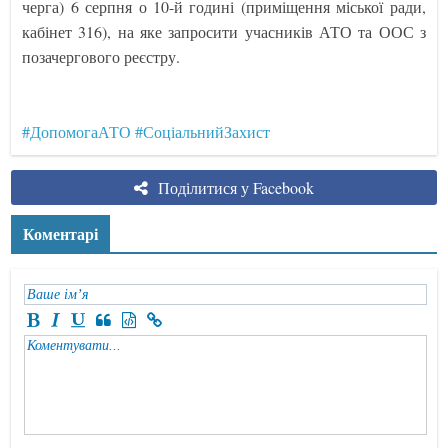
черга) 6 серпня о 10-й годині (приміщення міської ради,
кабінет 316), на яке запросити учасників АТО та ООС з
позачергового реєстру.
#ДопомогаАТО
#СоціальнийЗахист
Поділитися у Facebook
Коментарі