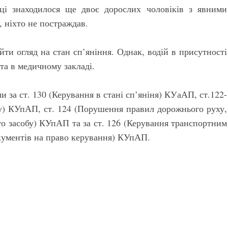
вці знаходилося ще двоє дорослих чоловіків з явними
, ніхто не постраждав.
йти огляд на стан сп’яніння. Однак, водій в присутності
 та в медичному закладі.
ли за ст. 130 (Керування в стані сп’яніня) КУаАП, ст.122-
у) КУпАП, ст. 124 (Порушення правил дорожнього руху,
 засобу) КУпАП та за ст. 126 (Керування транспортним
окументів на право керування) КУпАП.