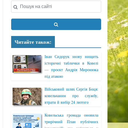
Читайте також:
Іван Сидорук знову нищить
історичні таблички в Ковелі
— проєкт Андрія Миронюка
під атакою
Військовий шлях Сергія Боця:
ковельчанин про службу,
втрати й вибір 24 лютого
Ковельська громада оновила
трирічний План публічних