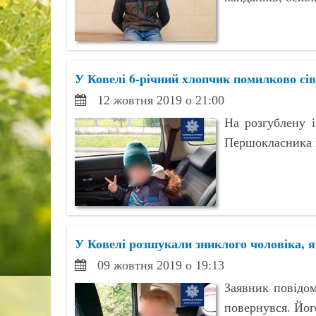
У Ковелі 6-річний хлопчик помилково сі
12 жовтня 2019 о 21:00
На розгублену і
Першокласника п
У Ковелі розшукали зниклого чоловіка, я
09 жовтня 2019 о 19:13
Заявник повідом
повернувся. Йог