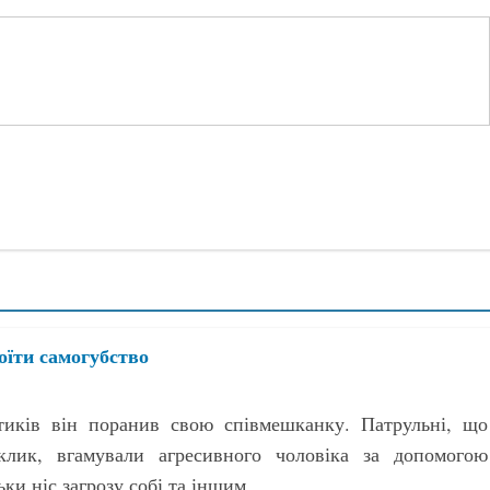
оїти самогубство
тиків він поранив свою співмешканку. Патрульні, що
лик, вгамували агресивного чоловіка за допомогою
ьки ніс загрозу собі та іншим.