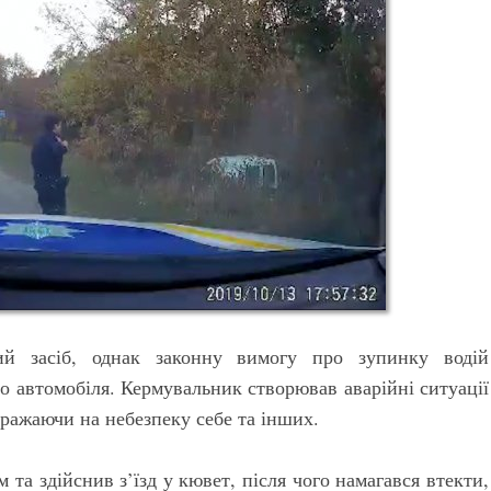
ий засіб, однак законну вимогу про зупинку водій
го автомобіля. Кермувальник створював аварійні ситуації
ражаючи на небезпеку себе та інших.
 та здійснив з’їзд у кювет, після чого намагався втекти,