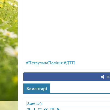
#ПатрульнаПоліція
#ДТП
По
Коментарі