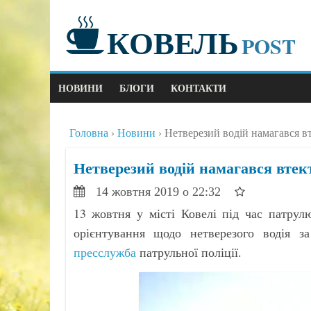
КОВЕЛЬ
POST
НОВИНИ
БЛОГИ
КОНТАКТИ
Головна
Новини
Нетверезий водій намагався в
Нетверезий водій намагався втек
14 жовтня 2019 о 22:32
13 жовтня у місті Ковелі під час патру
орієнтування щодо нетверезого водія 
пресслужба
патрульної поліції.