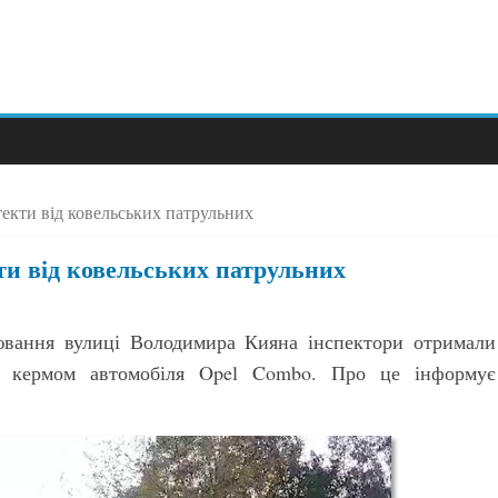
текти від ковельських патрульних
ти від ковельських патрульних
лювання вулиці Володимира Кияна інспектори отримали
за кермом автомобіля Opel Combo. Про це інформує