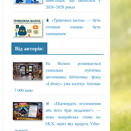
інвестицій: що зміниться у
2026–2028 роках
🧳 «Тривожна валіза» — бути
готовим означає бути
захищеним
Від авторів:
На Волині розвивається
унікальна публічна
англомовна бібліотека: фонд
«Library» уже налічує близько
7 000 книг
🚨 «Підтвердіть оголошення
або його буде видалено!» —
нова шахрайська схема на
OLX, через яку крадуть Viber-
акаунти