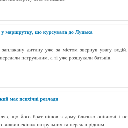
в у маршрутку, що курсувала до Луцька
 заплакану дитину уже за містом звернув увагу водій.
ередали патрульним, а ті уже розшукали батьків.
кий має психічні розлади
ляв, що його брат пішов з дому близько опівночі і не
о виявив екіпаж патрульних та передав рідним.