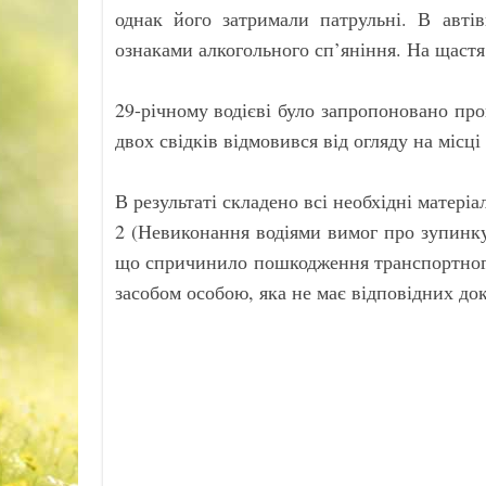
однак його затримали патрульні. В авті
ознаками алкогольного сп’яніння. На щастя
29-річному водієві було запропоновано про
двох свідків відмовився від огляду на місці
В результаті складено всі необхідні матеріа
2 (Невиконання водіями вимог про зупинк
що спричинило пошкодження транспортного
засобом особою, яка не має відповідних д