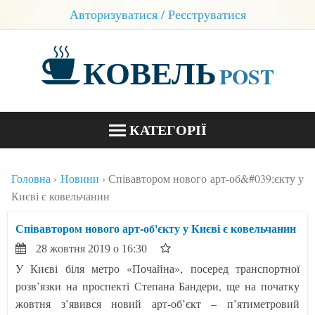
Авторизуватися / Реєструватися
КОВЕЛЬ
POST
КАТЕГОРІЇ
НОВИНИ
Головна
Новини
Співавтором нового арт-об&#039;єкту у
БЛОГИ
Києві є ковельчанин
КОНТАКТИ
Співавтором нового арт-об'єкту у Києві є ковельчанин
28 жовтня 2019 о 16:30
У Києві біля метро «Почайна», посеред транспортної
розв’язки на проспекті Степана Бандери, ще на початку
жовтня з’явився новий арт-об’єкт – п’ятиметровий