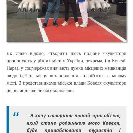
Як стало відомо, створити щось подібне скульптори
пропонують у різних містах України, зокрема, і в Ковелі.
Наразі у соцмережах вивчають думки місцевих мешканців
щодо ідеї та місця встановлення арт-об'єкта в нашому
місті. З представниками міської влади Ковеля скульптори
це питання ще не обговорювали.
- Я хочу створити такий арт-об’єкт,
який стане родзинкою мого Ковеля,
буде приваблювати туристів і