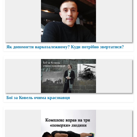
Як допомогти наркозалежному? Куди потрібно звертатися?
Бої за Ковель очима краєзнавця