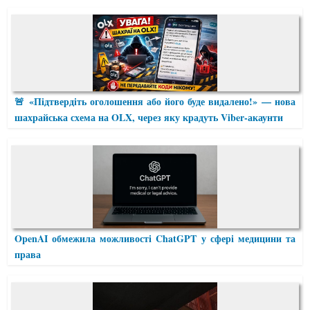
🚨 «Підтвердіть оголошення або його буде видалено!» — нова
шахрайська схема на OLX, через яку крадуть Viber-акаунти
OpenAI обмежила можливості ChatGPT у сфері медицини та
права