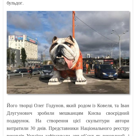
бульдог.
Його творці Олег Годунов, який родом із Ковеля, та Іван
Длугунович зробили мешканцям Києва своєрідний
подарунок. На створення цієї скульптури автори
витратили 30 днів. Представники Національного реєстру
рекордів України зафіксували арт-об’єкт як рекордний, і