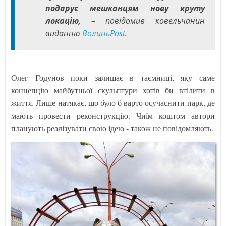
подарує мешканцям нову круту
локацію,
– повідомив ковельчанин
виданню
ВолиньРоst
.
Олег Годунов поки залишає в таємниці, яку саме
концепцію майбутньої скульптури хотів би втілити в
життя. Лише натякає, що було б варто осучаснити парк, де
мають провести реконструкцію. Чиїм коштом автори
планують реалізувати свою ідею - також не повідомляють.