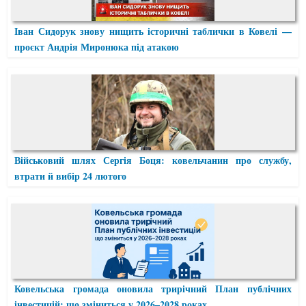
Іван Сидорук знову нищить історичні таблички в Ковелі —
проєкт Андрія Миронюка під атакою
Військовий шлях Сергія Боця: ковельчанин про службу,
втрати й вибір 24 лютого
Ковельська громада оновила трирічний План публічних
інвестицій: що зміниться у 2026–2028 роках