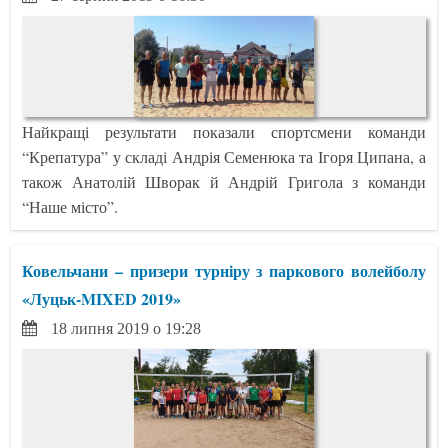
Найкращі результати показали спортсмени команди
“Крепатура” у складі Андрія Семенюка та Ігоря Ципана, а
також Анатолій Шворак й Андрій Григола з команди
“Наше місто”.
Ковельчани – призери турніру з паркового волейболу
«Луцьк-MIXED 2019»
18 липня 2019 о 19:28