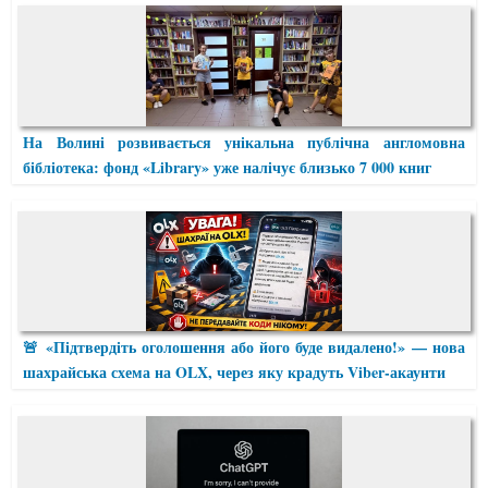
На Волині розвивається унікальна публічна англомовна
бібліотека: фонд «Library» уже налічує близько 7 000 книг
🚨 «Підтвердіть оголошення або його буде видалено!» — нова
шахрайська схема на OLX, через яку крадуть Viber-акаунти