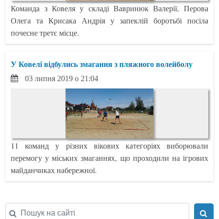
Команда з Ковеля у складі Вавринюк Валерії, Перова
Олега та Крисака Андрія у запеклій боротьбі посіла
почесне третє місце.
У Ковелі відбулись змагання з пляжного волейболу
03 липня 2019 о 21:04
11 команд у різних вікових категоріях виборювали
перемогу у міських змаганнях, що проходили на ігрових
майданчиках набережної.