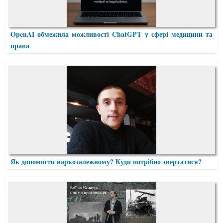
OpenAI обмежила можливості ChatGPT у сфері медицини та
права
Як допомогти наркозалежному? Куди потрібно звертатися?