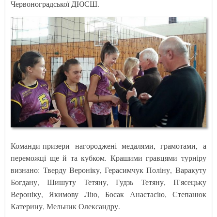
Червоноградської ДЮСШ.
Команди-призери нагороджені медалями, грамотами, а
переможці ще й та кубком. Крашими гравцями турніру
визнано: Тверду Вероніку, Герасимчук Поліну, Варакуту
Богдану, Шишуту Тетяну, Гудзь Тетяну, П'ясецьку
Вероніку, Якимову Лію, Босак Анастасію, Степанюк
Катерину, Мельник Олександру.