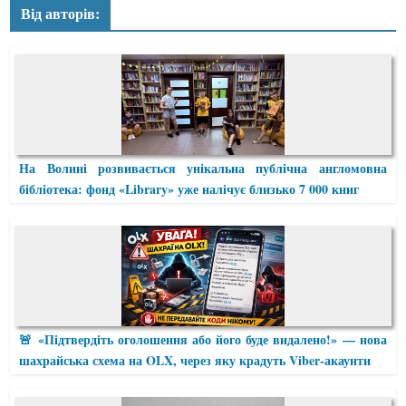
Від авторів:
На Волині розвивається унікальна публічна англомовна
бібліотека: фонд «Library» уже налічує близько 7 000 книг
🚨 «Підтвердіть оголошення або його буде видалено!» — нова
шахрайська схема на OLX, через яку крадуть Viber-акаунти