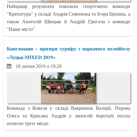
Найкращі результати показали спортсмени команди
“Крепатура” у складі Андрія Семенюка та Ігоря Ципана, а
також Анатолій Шворак й Андрій Григола з команди
“Наше місто”.
Ковельчани – призери турніру з паркового волейболу
«Луцьк-MIXED 2019»
18 липня 2019 о 19:28
Команда з Ковеля у складі Вавринюк Валерії, Перова
Олега та Крисака Андрія у запеклій боротьбі посіла
почесне третє місце.