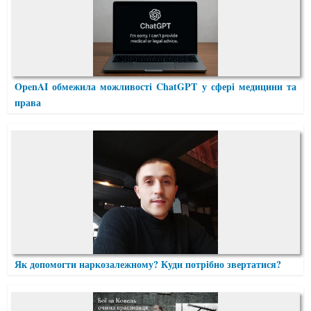
OpenAI обмежила можливості ChatGPT у сфері медицини та
права
Як допомогти наркозалежному? Куди потрібно звертатися?