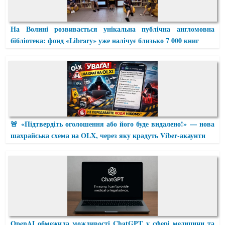
На Волині розвивається унікальна публічна англомовна
бібліотека: фонд «Library» уже налічує близько 7 000 книг
🚨 «Підтвердіть оголошення або його буде видалено!» — нова
шахрайська схема на OLX, через яку крадуть Viber-акаунти
OpenAI обмежила можливості ChatGPT у сфері медицини та