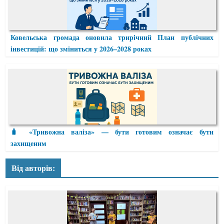
Ковельська громада оновила трирічний План публічних
інвестицій: що зміниться у 2026–2028 роках
🧳 «Тривожна валіза» — бути готовим означає бути
захищеним
Від авторів: