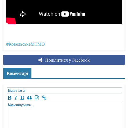
#КовельськеМТМО
Поділитися у Facebook
Коментарі