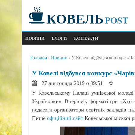
КОВЕЛЬ
POST
НОВИНИ
БЛОГИ
КОНТАКТИ
Головна
Новини
У Ковелі відбувся конкурс «Ча
У Ковелі відбувся конкурс «Чарів
27 листопада 2019 о 09:51
У Ковельському Палаці учнівської молоді
Україночки». Вперше у форматі гри «Хто з
педагоги-організатори освітніх закладів п
Пише
офіційний сайт
Ковельської міської р