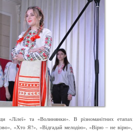
ди «Лілеї» та «Волинянки». В різноманітних етапах
ово», «Хто Я?», «Відгадай мелодію», «Вірю – не вірю»,