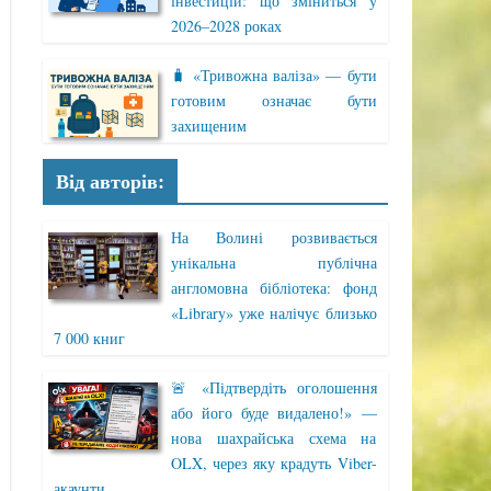
інвестицій: що зміниться у
2026–2028 роках
🧳 «Тривожна валіза» — бути
готовим означає бути
захищеним
Від авторів:
На Волині розвивається
унікальна публічна
англомовна бібліотека: фонд
«Library» уже налічує близько
7 000 книг
🚨 «Підтвердіть оголошення
або його буде видалено!» —
нова шахрайська схема на
OLX, через яку крадуть Viber-
акаунти