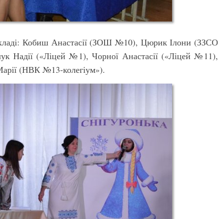
кладі: Кобиш Анастасії (ЗОШ №10), Цюрик Ілони (ЗЗСО
ук Надії («Ліцей №1), Чорної Анастасії («Ліцей №11),
Марії (НВК №13-колегіум»).