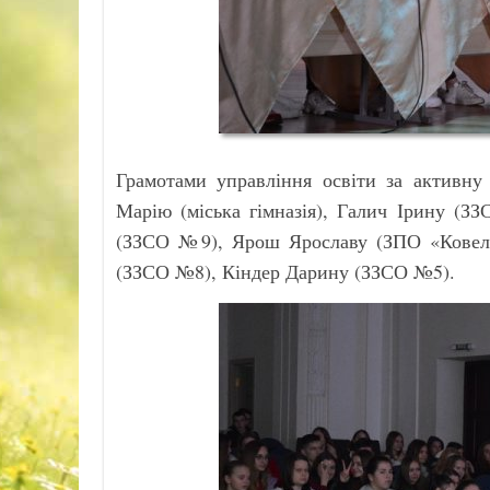
Грамотами управління освіти за активну
Марію (міська гімназія), Галич Ірину 
(ЗЗСО №9), Ярош Ярославу (ЗПО «Ковель
(ЗЗСО №8), Кіндер Дарину (ЗЗСО №5).