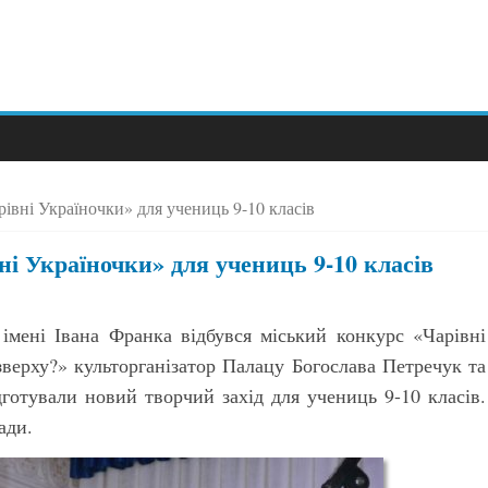
рівні Україночки» для учениць 9-10 класів
ні Україночки» для учениць 9-10 класів
 імені Івана Франка відбувся міський конкурс «Чарівні
верху?» культорганізатор Палацу Богослава Петречук та
ідготували новий творчий захід для учениць 9-10 класів.
ади.