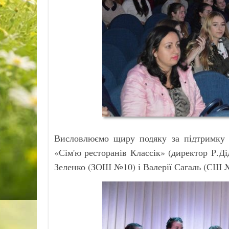
Висловлюємо щиру подяку за підтримку у
«Сім'ю ресторанів Классік» (директор Р.Ді
Зеленко (ЗОШ №10) і Валерії Сагаль (СШ 