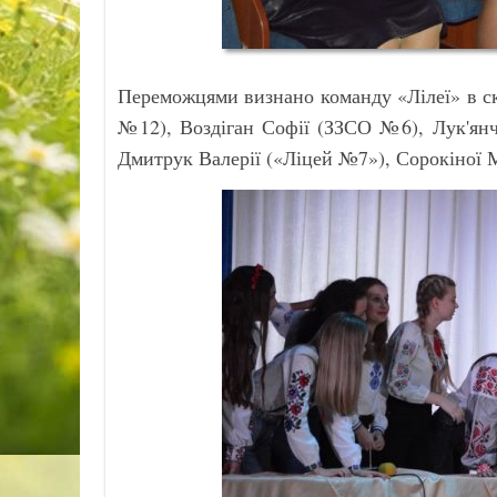
Переможцями визнано команду «Лілеї» в с
№12), Воздіган Софії (ЗЗСО №6), Лук'янч
Дмитрук Валерії («Ліцей №7»), Сорокіної 