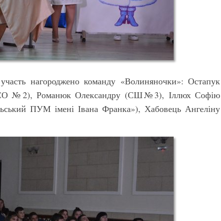
 участь нагороджено команду «Волиняночки»: Остапук
(ЗЗСО №2), Романюк Олександру (СШ№3), Іллюх Софію
ський ПУМ імені Івана Франка»), Хабовець Ангеліну