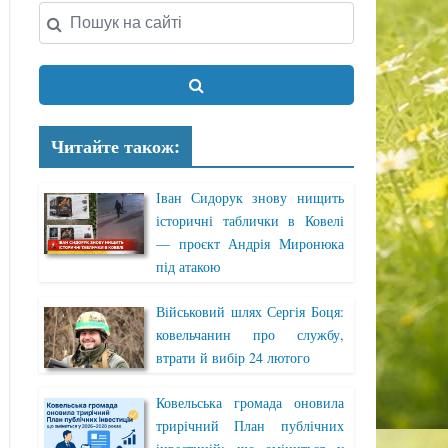
Читайте також:
Іван Сидорук знову нищить
історичні таблички в Ковелі
— проєкт Андрія Миронюка
під атакою
Військовий шлях Сергія Боця:
ковельчанин про службу,
втрати й вибір 24 лютого
Ковельська громада оновила
трирічний План публічних