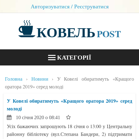
Авторизуватися / Реєструватися
КОВЕЛЬ
POST
КАТЕГОРІЇ
НОВИНИ
Головна
Новини
У Ковелі обиратимуть «Кращого
БЛОГИ
оратора 2019» серед молоді
КОНТАКТИ
У Ковелі обиратимуть «Кращого оратора 2019» серед
молоді
10 січня 2020 о 08:41
Усіх бажаючих запрошують 18 січня о 13:00 у Центральну
районну бібліотеку (вул.Степана Бандери, 2) підтримати