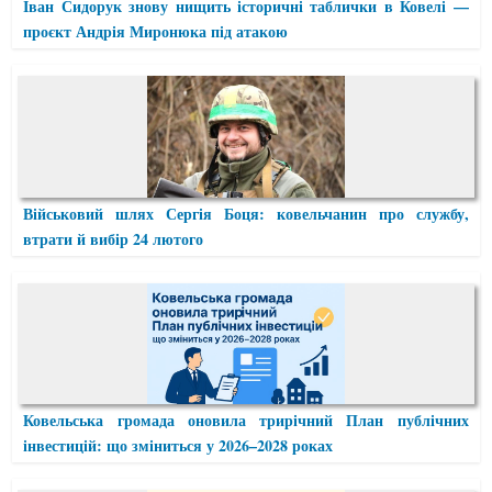
Іван Сидорук знову нищить історичні таблички в Ковелі —
проєкт Андрія Миронюка під атакою
Військовий шлях Сергія Боця: ковельчанин про службу,
втрати й вибір 24 лютого
Ковельська громада оновила трирічний План публічних
інвестицій: що зміниться у 2026–2028 роках