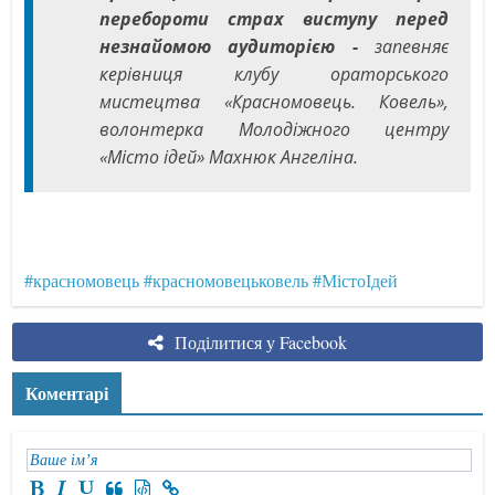
перебороти страх виступу перед
незнайомою аудиторією -
запевняє
керівниця клубу ораторського
мистецтва «Красномовець. Ковель»,
волонтерка Молодіжного центру
«Місто ідей» Махнюк Ангеліна.
#красномовець
#красномовецьковель
#МістоІдей
Поділитися у Facebook
Коментарі