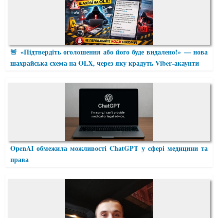
🚨 «Підтвердіть оголошення або його буде видалено!» — нова
шахрайська схема на OLX, через яку крадуть Viber-акаунти
OpenAI обмежила можливості ChatGPT у сфері медицини та
права