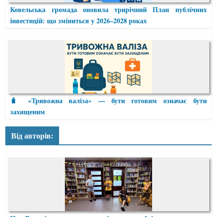
Ковельська громада оновила трирічний План публічних
інвестицій: що зміниться у 2026–2028 роках
🧳 «Тривожна валіза» — бути готовим означає бути
захищеним
Від авторів: