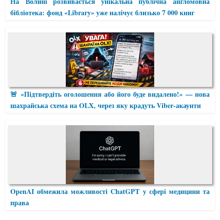
На Волині розвивається унікальна публічна англомовна
бібліотека: фонд «Library» уже налічує близько 7 000 книг
🚨 «Підтвердіть оголошення або його буде видалено!» — нова
шахрайська схема на OLX, через яку крадуть Viber-акаунти
OpenAI обмежила можливості ChatGPT у сфері медицини та
права