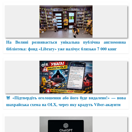
На Волині розвивається унікальна публічна англомовна
бібліотека: фонд «Library» уже налічує близько 7 000 книг
🚨 «Підтвердіть оголошення або його буде видалено!» — нова
шахрайська схема на OLX, через яку крадуть Viber-акаунти