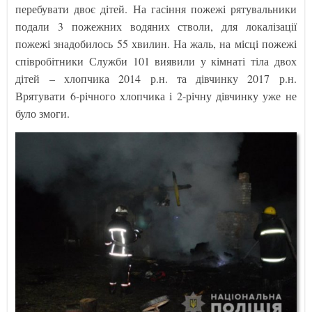
перебувати двоє дітей. На гасіння пожежі рятувальники
подали 3 пожежних водяних стволи, для локалізації
пожежі знадобилось 55 хвилин. На жаль, на місці пожежі
співробітники Служби 101 виявили у кімнаті тіла двох
дітей – хлопчика 2014 р.н. та дівчинку 2017 р.н.
Врятувати 6-річного хлопчика і 2-річну дівчинку уже не
було змоги.