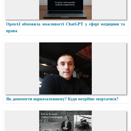
OpenAI обмежила можливості ChatGPT у сфері медицини та
права
Як допомогти наркозалежному? Куди потрібно звертатися?