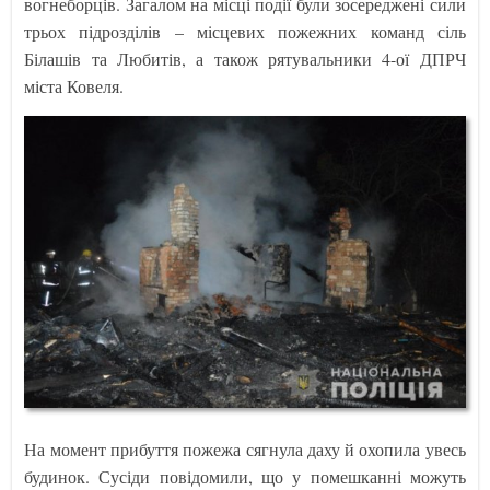
вогнеборців. Загалом на місці події були зосереджені сили
трьох підрозділів – місцевих пожежних команд сіль
Білашів та Любитів, а також рятувальники 4-ої ДПРЧ
міста Ковеля.
На момент прибуття пожежа сягнула даху й охопила увесь
будинок. Сусіди повідомили, що у помешканні можуть