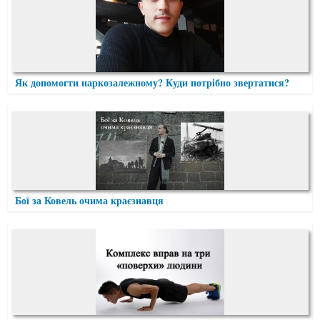
Як допомогти наркозалежному? Куди потрібно звертатися?
Бої за Ковель очима краєзнавця