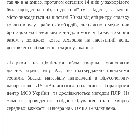
так як в анамнезі протягом останніх 14 днів у захворілого
була одноденна поїздка до Італії (м. Піадена, зазначене
місто знаходиться на відстані 70 км від епіцентру спалаху
корона вірусу - район Ломбардії), спеціальною медичною
бригадою екстреної медичної допомоги м. Ковеля хворий
разом з донькою, котра захворіла на наступний день,
доставлені в обласну інфекційну лікарню.
Лікарями інфекціоністами обом хворим встановлено
діагноз «грип типу А», що підтверджено швидкими
тестами. Зразки матеріалу направлені в вірусологічну
лабораторію ДУ «Волинський обласний лабораторний
центр МОЗ України» та досліджуються методом ПЛР. На
момент проведення епідрозслідування стан хворих
середньої важкості. Підозра на COVID-19 відхилена.