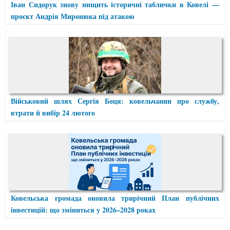
Іван Сидорук знову нищить історичні таблички в Ковелі —
проєкт Андрія Миронюка під атакою
Військовий шлях Сергія Боця: ковельчанин про службу,
втрати й вибір 24 лютого
Ковельська громада оновила трирічний План публічних
інвестицій: що зміниться у 2026–2028 роках