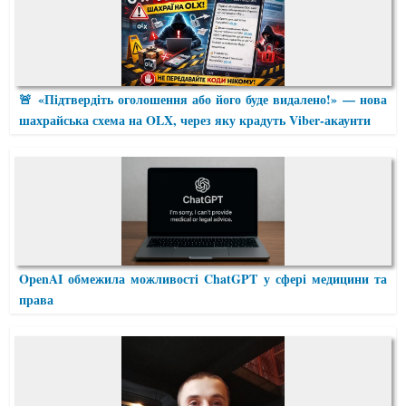
🚨 «Підтвердіть оголошення або його буде видалено!» — нова
шахрайська схема на OLX, через яку крадуть Viber-акаунти
OpenAI обмежила можливості ChatGPT у сфері медицини та
права