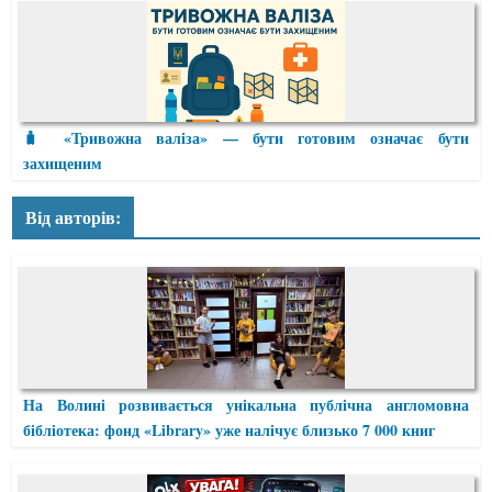
🧳 «Тривожна валіза» — бути готовим означає бути
захищеним
Від авторів:
На Волині розвивається унікальна публічна англомовна
бібліотека: фонд «Library» уже налічує близько 7 000 книг