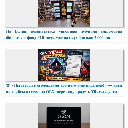
На Волині розвивається унікальна публічна англомовна
бібліотека: фонд «Library» уже налічує близько 7 000 книг
🚨 «Підтвердіть оголошення або його буде видалено!» — нова
шахрайська схема на OLX, через яку крадуть Viber-акаунти