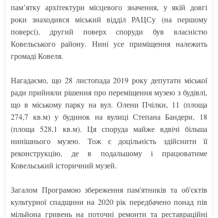
пам’ятку архітектури місцевого значення, у якій довгі
роки знаходився міський відділ РАЦСу (на першому
поверсі), другий поверх споруди був власністю
Ковельського району. Нині усе приміщення належить
громаді Ковеля.
Нагадаємо, що 28 листопада 2019 року депутати міської
ради прийняли рішення про переміщення музею з будівлі,
що в міському парку на вул. Олени Пчілки, 11 (площа
274,7 кв.м) у будинок на вулиці Степана Бандери, 18
(площа 528,1 кв.м). Ця споруда майже вдвічі більша
нинішнього музею. Тож є доцільність здійснити її
реконструкцію, де в подальшому і працюватиме
Ковельський історичний музей.
Загалом Програмою збереження пам'ятників та об'єктів
культурної спадщини на 2020 рік передбачено понад пів
мільйона гривень на поточні ремонти та реставраційні