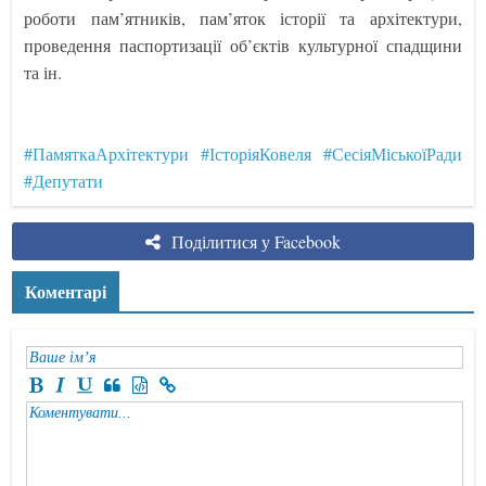
роботи пам’ятників, пам’яток історії та архітектури,
проведення паспортизації об’єктів культурної спадщини
та ін.
#ПамяткаАрхітектури
#ІсторіяКовеля
#СесіяМіськоїРади
#Депутати
Поділитися у Facebook
Коментарі