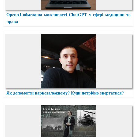
OpenAI обмежила можливості ChatGPT у сфері медицини та
права
Як допомогти наркозалежному? Куди потрібно звертатися?