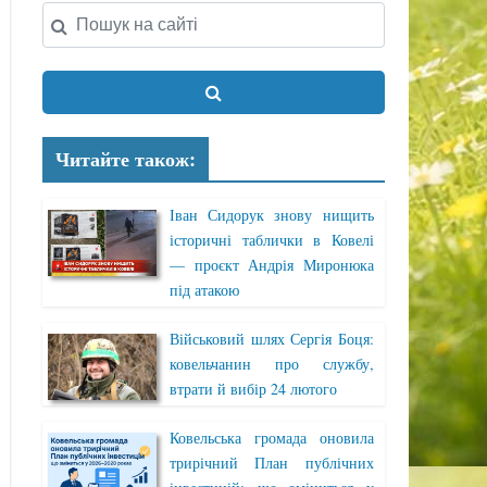
Читайте також:
Іван Сидорук знову нищить
історичні таблички в Ковелі
— проєкт Андрія Миронюка
під атакою
Військовий шлях Сергія Боця:
ковельчанин про службу,
втрати й вибір 24 лютого
Ковельська громада оновила
трирічний План публічних