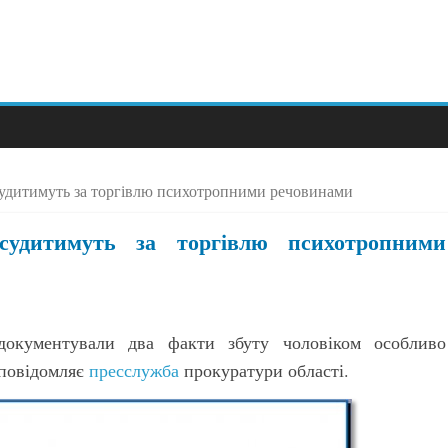
судитимуть за торгівлю психотропними речовинами
судитимуть за торгівлю психотропними
окументували два факти збуту чоловіком особливо
 повідомляє
пресслужба
прокуратури області.