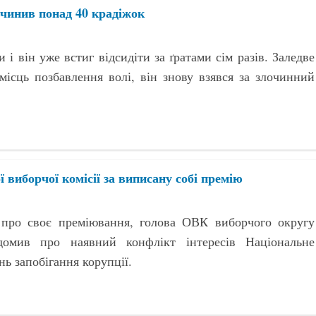
вчинив понад 40 крадіжок
 і він уже встиг відсидіти за ґратами сім разів. Заледве
місць позбавлення волі, він знову взявся за злочинний
 виборчої комісії за виписану собі премію
про своє преміювання, голова ОВК виборчого округу
мив про наявний конфлікт інтересів Національне
нь запобігання корупції.