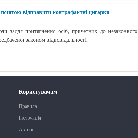
я поштою відправити контрафактні цигарки
оди задля притягнення осіб, причетних до незаконного
редбаченої законом відповідальності.
Користувачам
Правила
Інструкція
Автори