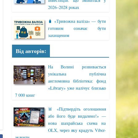
інвестицій: що зміниться у
2026–2028 роках
🧳 «Тривожна валіза» — бути
готовим означає бути
захищеним
Від авторів:
На Волині розвивається
унікальна публічна
англомовна бібліотека: фонд
«Library» уже налічує близько
7 000 книг
🚨 «Підтвердіть оголошення
або його буде видалено!» —
нова шахрайська схема на
OLX, через яку крадуть Viber-
акаунти