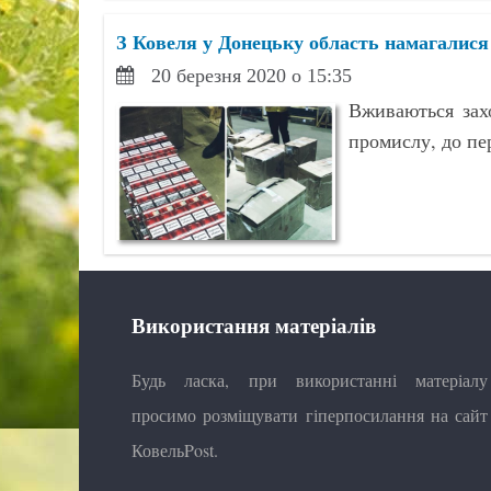
З Ковеля у Донецьку область намагалис
20 березня 2020 о 15:35
Вживаються зах
промислу, до пе
Використання матеріалів
Будь ласка, при використанні матеріалу
просимо розміщувати гіперпосилання на сайт
КовельPost.