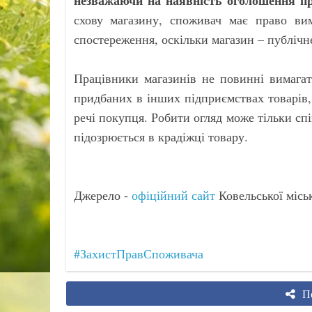
незважаючи на наявність оголошення п
схову магазину, споживач має право вим
спостереження, оскільки магазин – публічне
Працівники магазинів не повинні вимагат
придбаних в інших підприємствах товарів, 
речі покупця. Робити огляд може тільки сп
підозрюється в крадіжці товару.
Джерело -
офіційний сайт
Ковельської місь
#ЗахистПравСпоживача
По