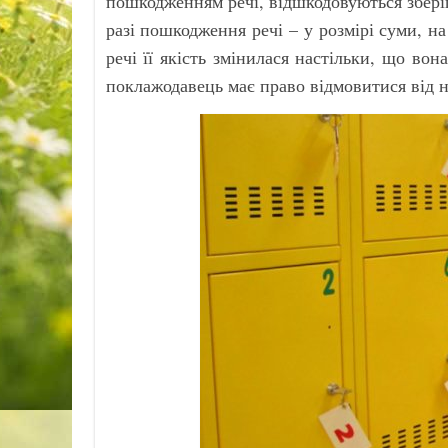
пошкодженням речі, відшкодовуються зберігач
разі пошкодження речі – у розмірі суми, н
речі її якість змінилася настільки, що во
поклажодавець має право відмовитися від не