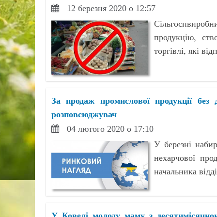
12 березня 2020 о 12:57
Сільгоспвиробни
продукцію, ств
торгівлі, які ві
За продаж промислової продукції без 
розповсюджувач
04 лютого 2020 о 17:10
У березні наби
нехарчової про
начальника відді
У Ковелі молоду маму з десятимісячно