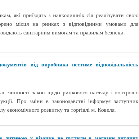
кам, які приїздять з навколишніх сіл реалізувати свою
орено місця на ринках з відповідними умовами для
дповідають санітарним вимогам та правилам безпеки.
документів від виробника нестиме відповідальність
рає чинності закон щодо ринкового нагляду і контролю
дукції. Про зміни в законодавстві інформує заступник
лу економічного розвитку та торгівлі м. Ковеля.
ю дитиною у візочку не пустили в магазин дитячих