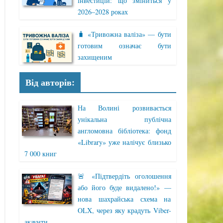
інвестицій: що зміниться у
2026–2028 роках
🧳 «Тривожна валіза» — бути
готовим означає бути
захищеним
Від авторів:
На Волині розвивається
унікальна публічна
англомовна бібліотека: фонд
«Library» уже налічує близько
7 000 книг
🚨 «Підтвердіть оголошення
або його буде видалено!» —
нова шахрайська схема на
OLX, через яку крадуть Viber-
акаунти