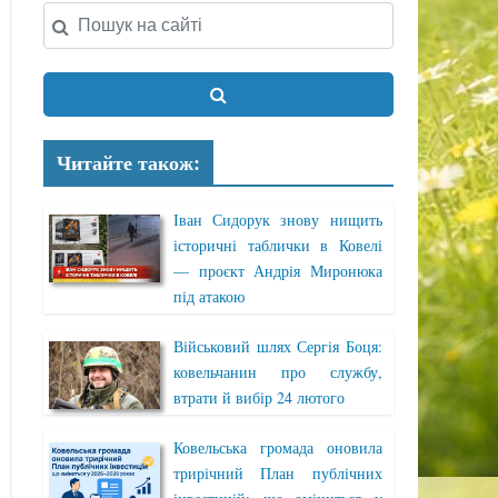
Читайте також:
Іван Сидорук знову нищить
історичні таблички в Ковелі
— проєкт Андрія Миронюка
під атакою
Військовий шлях Сергія Боця:
ковельчанин про службу,
втрати й вибір 24 лютого
Ковельська громада оновила
трирічний План публічних