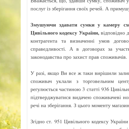
Вважається, що, здавши сумку, споживач у
послуг із зберігання своїх речей. А примуш
Змушуючи здавати сумки у камеру схо
Цивільного кодексу України,
відповідно 
контрагента та визначенні умов догово
справедливості. А в договорах за учас
законодавства про захист прав споживачів.
У разі, якщо Ви все ж таки вирішили залиш
споживач уклали з торговельним центр
регулюється частиною 3 статті 936 Цивільн
підтверджуватися видачею споживачеві но
речі на зберігання. З цього моменту магази
Згідно ст. 951 Цивільного кодексу України