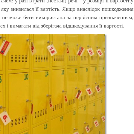
ем: у разі втрати (нестачі) речі – у розмірі її вартості;у
а яку знизилася її вартість. Якщо внаслідок пошкодження
на не може бути використана за первісним призначенням,
х і вимагати від зберігача відшкодування її вартості.