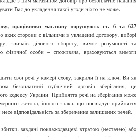
кладає з цим магазином договір про безоплатне надання
увати Вас до укладення такої угоди ніхто не може.
ву, працівники магазину порушують ст. 6 та 627
до яких сторони є вільними в укладенні договору, виборі
ру, звичаїв ділового обороту, вимог розумності та
тю фізичної особи – споживача, враховуються вимоги
ити свої речі у камері схову, закрили її на ключ, Ви як
ом безоплатний публічний договір зберігання, це
ого кодексу України. Прийняття речі на зберігання може
мерного жетона, іншого знака, що посвідчує прийняття
н несе відповідальність за збереження залишених речей.
 збитки, завдані поклажодавцеві втратою (нестачею) або