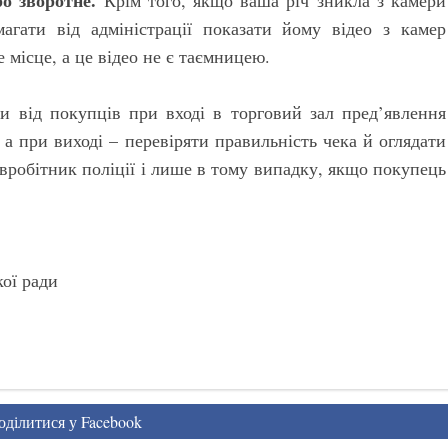
ро зворотне.
Крім того, якщо ваша річ зникла з камери
агати від адміністрації показати йому відео з камер
 місце, а це відео не є таємницею.
и від покупців при вході в торговий зал пред’явлення
а при виході – перевіряти правильність чека й оглядати
івробітник поліції і лише в тому випадку, якщо покупець
кої ради
ділитися у Facebook