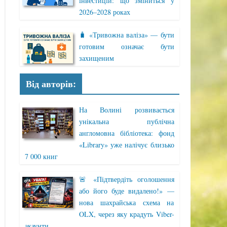
інвестицій: що зміниться у
2026–2028 роках
🧳 «Тривожна валіза» — бути
готовим означає бути
захищеним
Від авторів:
На Волині розвивається
унікальна публічна
англомовна бібліотека: фонд
«Library» уже налічує близько
7 000 книг
🚨 «Підтвердіть оголошення
або його буде видалено!» —
нова шахрайська схема на
OLX, через яку крадуть Viber-
акаунти