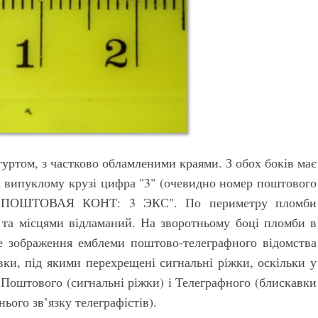
гуртом, з частково обламленими краями. З обох боків має
а випуклому крузі цифра "3" (очевидно номер поштового
ст "ПОШТОВАЯ КОНТ: 3 ЭКС". По периметру пломби
та місцями відламаний. На зворотньому боці пломби в
е зображення емблеми поштово-телеграфного відомства
авки, під якими перехрещені сигнальні ріжки, оскільки у
– Поштового (сигнальні ріжки) і Телеграфного (блискавки
ього зв’язку телеграфістів).