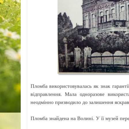
Пломба використовувалась як знак гаранті
відправлення. Мала одноразове викорис
неодмінно призводило до залишення яскраво 
Пломба знайдена на Волині. У її музей пе