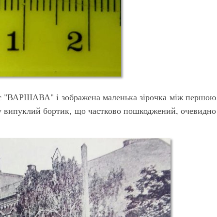
с "ВАРШАВА" і зображена маленька зірочка між першою
ту випуклий бортик, що частково пошкоджений, очевидно