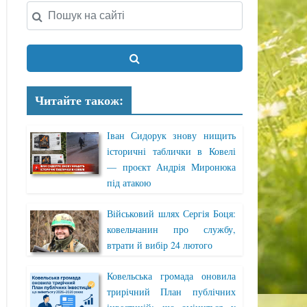
Читайте також:
Іван Сидорук знову нищить
історичні таблички в Ковелі
— проєкт Андрія Миронюка
під атакою
Військовий шлях Сергія Боця:
ковельчанин про службу,
втрати й вибір 24 лютого
Ковельська громада оновила
трирічний План публічних