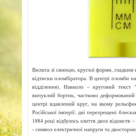
Вилита зі свинцю, круглої форми, гладким 
відтиски пломбіратора. В центрі пломби н
відділення). Навколо – круговий тек
випуклий бортик, частково деформований 
центрі вдавлений круг, на якому рельєфн
Російської імперії: дві перехрещені блиск
1884 році відбулось злиття двох відомств 
- символ електричної напруги та двосторонн