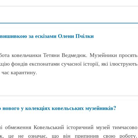
 вишивкою за ескізами Олени Пчілки
обота ковельчанки Тетяни Ведмедюк. Музейники просять
цію фондів експонатами сучасної історії, які ілюструють
 час карантину.
 нового у колекціях ковельських музейників?
ні обмеження Ковельський історичний музей тимчасово
ак, це не означає, що він припинив свою роботу.