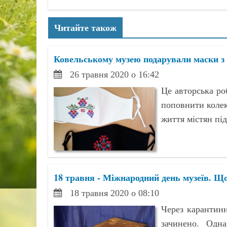
Читайте також
Ковельському музею подарували маски з
26 травня 2020 о 16:42
Це авторська р
поповнити колек
життя містян під
18 травня - Міжнародний день музеїв. Що
18 травня 2020 о 08:10
Через карантин
зачинено. Одн