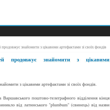
 продовжує знайомити з цікавими артефактами зі своїх фондів
зей продовжує знайомити з цікавими
айомити з цікавими артефактами зі своїх фондів.
ба Варшавського поштово-телеграфного відділення кінця
иникло від латинського "plumbum" (свинець) від назви