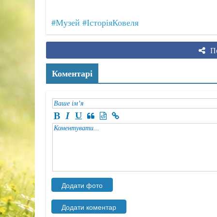
#Музей
#ІсторіяКовеля
По
Коментарі