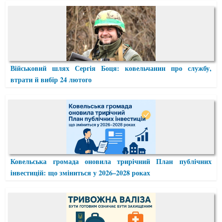
Військовий шлях Сергія Боця: ковельчанин про службу,
втрати й вибір 24 лютого
Ковельська громада оновила трирічний План публічних
інвестицій: що зміниться у 2026–2028 роках