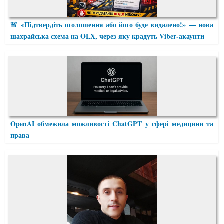
🚨 «Підтвердіть оголошення або його буде видалено!» — нова
шахрайська схема на OLX, через яку крадуть Viber-акаунти
OpenAI обмежила можливості ChatGPT у сфері медицини та
права