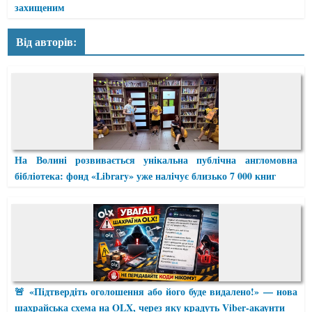
захищеним
Від авторів:
На Волині розвивається унікальна публічна англомовна
бібліотека: фонд «Library» уже налічує близько 7 000 книг
🚨 «Підтвердіть оголошення або його буде видалено!» — нова
шахрайська схема на OLX, через яку крадуть Viber-акаунти