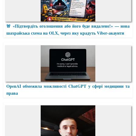
🚨 «Підтвердіть оголошення або його буде видалено!» — нова
шахрайська схема на OLX, через яку крадуть Viber-акаунти
OpenAI обмежила можливості ChatGPT у сфері медицини та
права