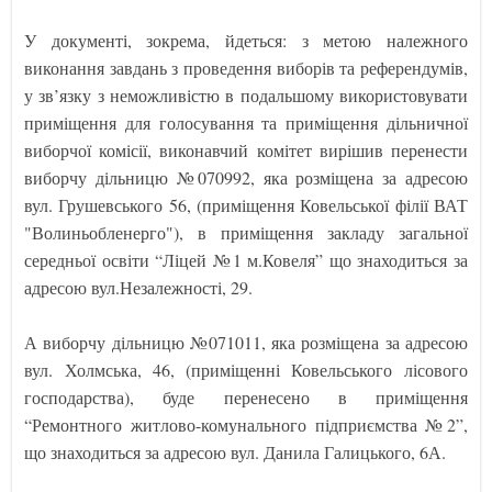
У документі, зокрема, йдеться: з метою належного
виконання завдань з проведення виборів та референдумів,
у зв’язку з неможливістю в подальшому використовувати
приміщення для голосування та приміщення дільничної
виборчої комісії, виконавчий комітет вирішив перенести
виборчу дільницю №070992, яка розміщена за адресою
вул. Грушевського 56, (приміщення Ковельської філії ВАТ
"Волиньобленерго"), в приміщення закладу загальної
середньої освіти “Ліцей №1 м.Ковеля” що знаходиться за
адресою вул.Незалежності, 29.
А виборчу дільницю №071011, яка розміщена за адресою
вул. Холмська, 46, (приміщенні Ковельського лісового
господарства), буде перенесено в приміщення
“Ремонтного житлово-комунального підприємства №2”,
що знаходиться за адресою вул. Данила Галицького, 6А.