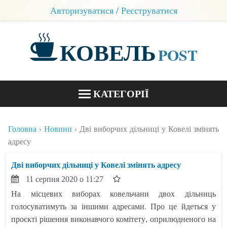
Авторизуватися / Реєструватися
КОВЕЛЬ
POST
КАТЕГОРІЇ
НОВИНИ
Головна
Новини
Дві виборчих дільниці у Ковелі змінять
БЛОГИ
адресу
КОНТАКТИ
Дві виборчих дільниці у Ковелі змінять адресу
11 серпня 2020 о 11:27
На місцевих виборах ковельчани двох дільниць
голосуватимуть за іншими адресами. Про це йдеться у
проєкті рішення виконавчого комітету, оприлюдненого на