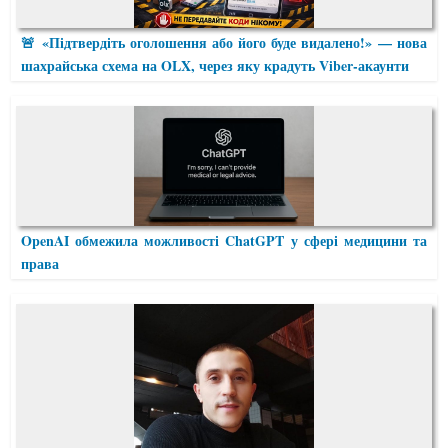
🚨 «Підтвердіть оголошення або його буде видалено!» — нова
шахрайська схема на OLX, через яку крадуть Viber-акаунти
OpenAI обмежила можливості ChatGPT у сфері медицини та
права