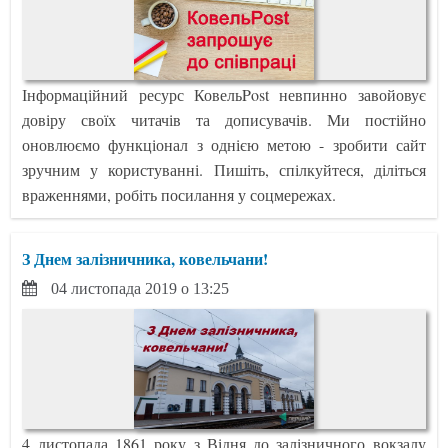
Інформаційний ресурс КовельPost невпинно завойовує
довіру своїх читачів та дописувачів. Ми постійно
оновлюємо функціонал з однією метою - зробити сайт
зручним у користуванні. Пишіть, спілкуйтеся, діліться
враженнями, робіть посилання у соцмережах.
З Днем залізничника, ковельчани!
04 листопада 2019 о 13:25
4 листопада 1861 року з Відня до залізничного вокзалу