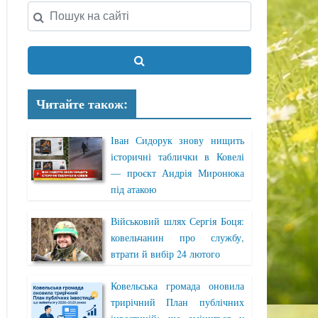
Читайте також:
Іван Сидорук знову нищить
історичні таблички в Ковелі
— проєкт Андрія Миронюка
під атакою
Військовий шлях Сергія Боця:
ковельчанин про службу,
втрати й вибір 24 лютого
Ковельська громада оновила
трирічний План публічних