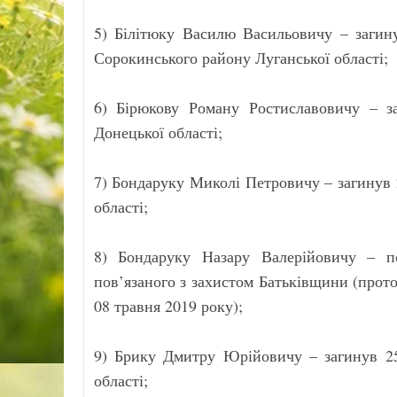
5) Білітюку Василю Васильовичу – загин
Сорокинського району Луганської області;
6) Бірюкову Роману Ростиславовичу – з
Донецької області;
7) Бондаруку Миколі Петровичу – загинув 
області;
8) Бондаруку Назару Валерійовичу – п
пов’язаного з захистом Батьківщини (прото
08 травня 2019 року);
9) Брику Дмитру Юрійовичу – загинув 25
області;