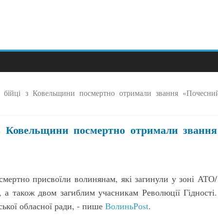
єю бійці з Ковельщини посмертно отримали звання «Почесни
і з Ковельщини посмертно отримали звання
мертно присвоїли волинянам, які загинули у зоні АТО/
 а також двом загиблим учасникам Революції Гідності.
ської обласної ради, - пише
ВолиньРоst
.