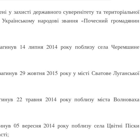
ені у захисті державного суверенітету та територіальної
я Українському народові звання «Почесний громадянин
загинув 14 липня 2014 року поблизу села Черемшине
агинув 29 жовтня 2015 року у місті Сватове Луганської
гинув 22 травня 2014 року поблизу міста Волноваха
инув 05 вересня 2014 року поблизу села Цвітні Піски
сті;