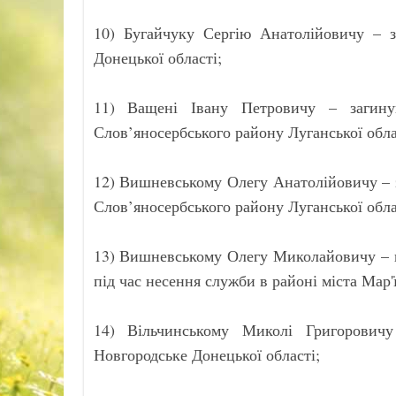
10) Бугайчуку Сергію Анатолійовичу – з
Донецької області;
11) Ващені Івану Петровичу – загин
Слов’яносербського району Луганської обла
12) Вишневському Олегу Анатолійовичу – з
Слов’яносербського району Луганської обла
13) Вишневському Олегу Миколайовичу – п
під час несення служби в районі міста Мар'
14) Вільчинському Миколі Григорович
Новгородське Донецької області;