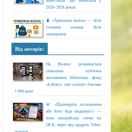
інвестицій: що зміниться у
2026–2028 роках
🧳 «Тривожна валіза» — бути
готовим означає бути
захищеним
Від авторів:
На Волині розвивається
унікальна публічна
англомовна бібліотека: фонд
«Library» уже налічує близько
7 000 книг
🚨 «Підтвердіть оголошення
або його буде видалено!» —
нова шахрайська схема на
OLX, через яку крадуть Viber-
акаунти