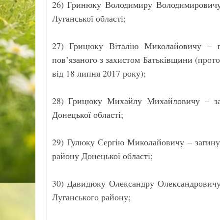
26) Гринюку Володимиру Володимировичу 
Луганської області;
27) Грицюку Віталію Миколайовичу – п
пов’язаного з захистом Батьківщини (проток
від 18 липня 2017 року);
28) Грицюку Михайлу Михайловичу – за
Донецької області;
29) Гулюку Сергію Миколайовичу – загинув
району Донецької області;
30) Давидюку Олександру Олександровичу 
Луганського району;