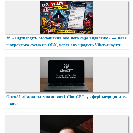
🚨 «Підтвердіть оголошення або його буде видалено!» — нова
шахрайська схема на OLX, через яку крадуть Viber-акаунти
OpenAI обмежила можливості ChatGPT у сфері медицини та
права