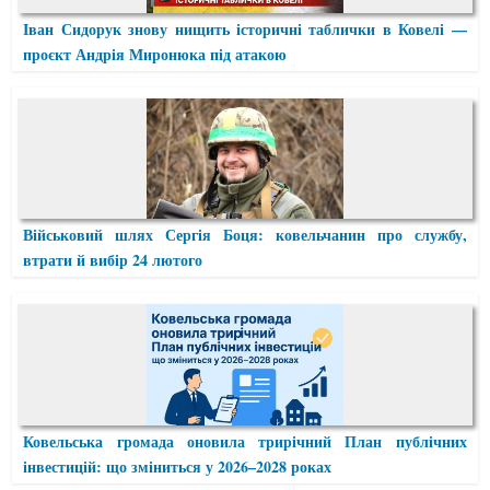
Іван Сидорук знову нищить історичні таблички в Ковелі —
проєкт Андрія Миронюка під атакою
Військовий шлях Сергія Боця: ковельчанин про службу,
втрати й вибір 24 лютого
Ковельська громада оновила трирічний План публічних
інвестицій: що зміниться у 2026–2028 роках