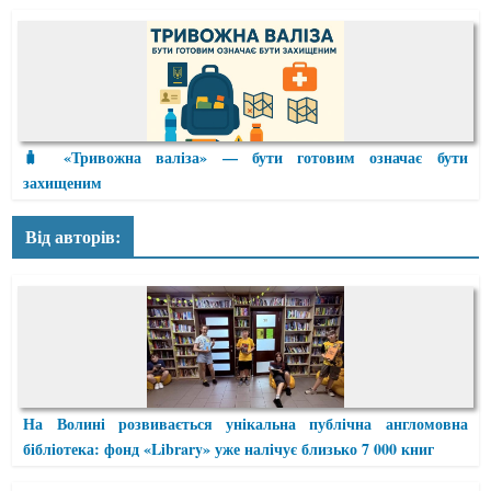
🧳 «Тривожна валіза» — бути готовим означає бути
захищеним
Від авторів:
На Волині розвивається унікальна публічна англомовна
бібліотека: фонд «Library» уже налічує близько 7 000 книг