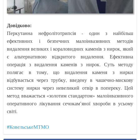
Довідково:
Перкутанна нефролітотрипсія - один з найбільш
ефективних і безпечних малоінвазивних методів
видалення великих і кораловидних каменів з нирок, який
є альтернативою відкритого видалення. Ефективна
операція з видалення каменів з нирок. Суть методу
полягає в тому, що видалення каменя з нирки
відбувається через трубку, введену в чашечно-мискову
систему нирки через невеликий отвір в попереку. Цей
метод вважається «золотим стандартом» малоінвазивного
оперативного лікування сечокам’яної хвороби в усьому
світі.
#КовельськеМТМО