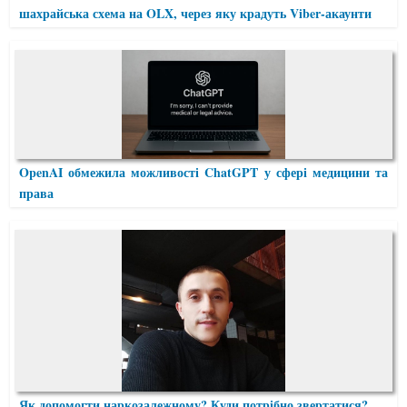
шахрайська схема на OLX, через яку крадуть Viber-акаунти
OpenAI обмежила можливості ChatGPT у сфері медицини та
права
Як допомогти наркозалежному? Куди потрібно звертатися?