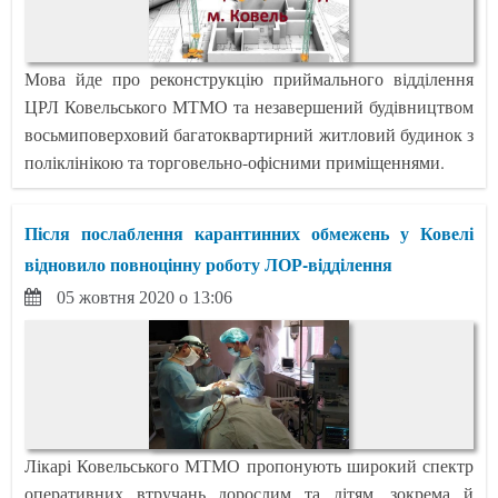
Мова йде про реконструкцію приймального відділення
ЦРЛ Ковельського МТМО та незавершений будівництвом
восьмиповерховий багатоквартирний житловий будинок з
поліклінікою та торговельно-офісними приміщеннями.
Після послаблення карантинних обмежень у Ковелі
відновило повноцінну роботу ЛОР-відділення
05 жовтня 2020 о 13:06
Лікарі Ковельського МТМО пропонують широкий спектр
оперативних втручань дорослим та дітям, зокрема й