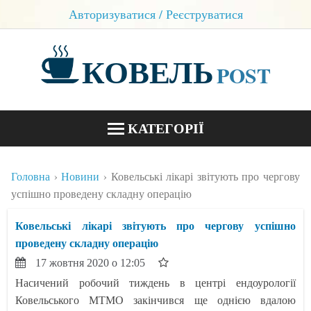
Авторизуватися / Реєструватися
КОВЕЛЬ
POST
КАТЕГОРІЇ
НОВИНИ
Головна
Новини
Ковельські лікарі звітують про чергову
БЛОГИ
успішно проведену складну операцію
КОНТАКТИ
Ковельські лікарі звітують про чергову успішно
проведену складну операцію
17 жовтня 2020 о 12:05
Насичений робочий тиждень в центрі ендоурології
Ковельського МТМО закінчився ще однією вдалою