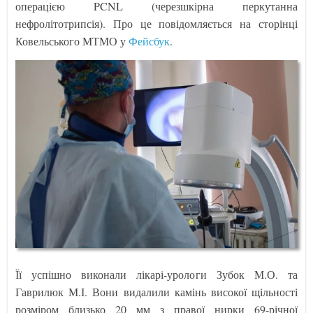
операцією PCNL (черезшкірна перкутанна
нефролітотрипсія). Про це повідомляється на сторінці
Ковельського МТМО у
Фейсбук
.
Її успішно виконали лікарі-урологи Зубок М.О. та
Гаврилюк М.І. Вони видалили камінь високої щільності
розміром близько 20 мм з правої нирки 69-річної