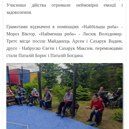
Учасники дійства отримали неймовірні емоції і
задоволення.
Грамотами відзначені в номінаціях «Найбільша риба» -
Мороз Віктор, «Найменша риба» - Лисюк Володимир.
Третє місце посіли Майданець Арсен і Сахарук Вадим,
друге - Набруско Євген і Сахарук Максим, переможцями
стали Паталій Борис і Паталій Богдана.