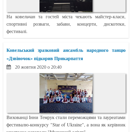
На ковельчан та гостей міста чекають майстер-класи,
спортивні розваги, забави, концерти, дискотеки,
фестивалі.
Ковельський зразковий ансамбль народного танцю
«Дзвіночок» підкорив Прикарпаття
20 жовтня 2020 о 20:40
Вихованці Інни Темрук стали переможцями та лауреатами
фестивалю-конкурсу "Star of Ukraine", а вона як керівник
удостоєна нагороди "Музичний олімп".