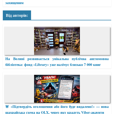
захищеним
Від авторів:
На Волині розвивається унікальна публічна англомовна
бібліотека: фонд «Library» уже налічує близько 7 000 книг
🚨 «Підтвердіть оголошення або його буде видалено!» — нова
шахрайська схема на OLX, через яку крадуть Viber-акаунти