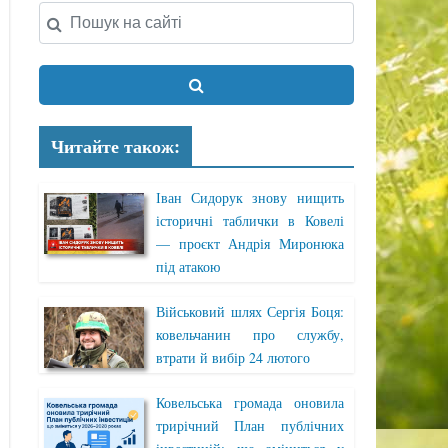
Читайте також:
Іван Сидорук знову нищить
історичні таблички в Ковелі
— проєкт Андрія Миронюка
під атакою
Військовий шлях Сергія Боця:
ковельчанин про службу,
втрати й вибір 24 лютого
Ковельська громада оновила
трирічний План публічних