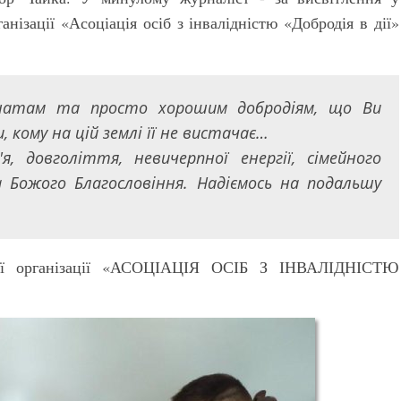
анізації «Асоціація осіб з інвалідністю «Добродія в дії»
ценатам та просто хорошим добродіям, що Ви
 кому на цій землі її не вистачає…
, довголіття, невичерпної енергії, сімейного
 Божого Благословіння. Надіємось на подальшу
ької організації «АСОЦІАЦІЯ ОСІБ З ІНВАЛІДНІСТЮ