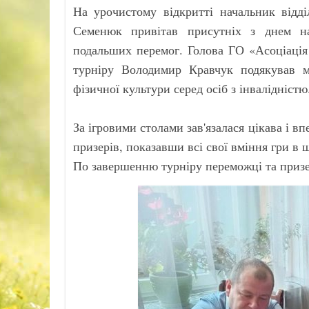
На урочистому відкритті начальник відді
Семенюк привітав присутніх з днем нар
подальших перемог. Голова ГО «Асоціація 
турніру Володимир Кравчук подякував мі
фізичної культури серед осіб з інвалідністю
За ігровими столами зав'язалася цікава і в
призерів, показавши всі свої вміння гри в
По завершенню турніру переможці та призе