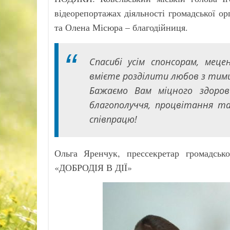
відеорепортажах діяльності громадської орг
та Олена Місюра – благодійниця.
Спасибі усім спонсорам, ме
вмієте розділити любов з тими,
Бажаємо Вам міцного здоров'я
благополуччя, процвітання та
співпрацю!
Ольга Яренчук, прессекретар громадс
«ДОБРОДІЯ В ДІЇ»