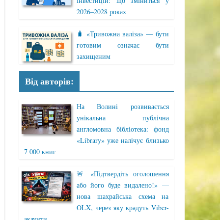
інвестицій: що зміниться у
2026–2028 роках
🧳 «Тривожна валіза» — бути
готовим означає бути
захищеним
Від авторів:
На Волині розвивається
унікальна публічна
англомовна бібліотека: фонд
«Library» уже налічує близько
7 000 книг
🚨 «Підтвердіть оголошення
або його буде видалено!» —
нова шахрайська схема на
OLX, через яку крадуть Viber-
акаунти