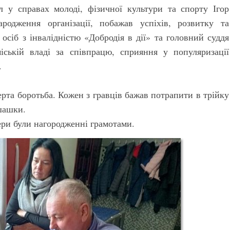
л у справах молоді, фізичної культури та спорту Ігор
одження організації, побажав успіхів, розвитку та
осіб з інвалідністю «Добродія в дії» та головний суддя
ській владі за співпрацю, сприяння у популяризації
.
перта боротьба. Кожен з гравців бажав потрапити в трійку
 шашки.
ри були нагородженні грамотами.