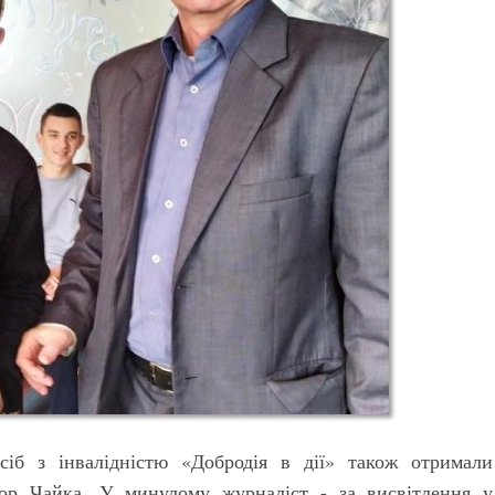
осіб з інвалідністю «Добродія в дії» також отримали
ор Чайка. У минулому журналіст - за висвітлення у